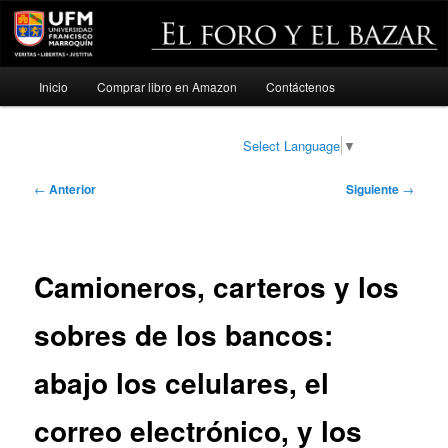
Menú
Inicio
Comprar libro en Amazon
Contáctenos
Ir
principal
al
Select Language
▼
contenido
Navegación
←
Anterior
Siguiente
→
de
principal
entradas
Camioneros, carteros y los
sobres de los bancos:
abajo los celulares, el
correo electrónico, y los