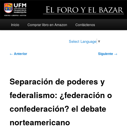
Menú
Inicio
Comprar libro en Amazon
Contáctenos
Ir
principal
al
Select Language
▼
contenido
Navegación
←
Anterior
Siguiente
→
de
principal
entradas
Separación de poderes y
federalismo: ¿federación o
confederación? el debate
norteamericano