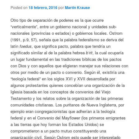
Posted on
18 febrero, 2016
por
Martin Krause
Otro tipo de separación de poderes es la que ocurre
“verticalmente”, entre un gobierno nacional y unidades sub-
nacionales (provincias o estados) o gobiernos locales. Ostrom
(1991, p.9, 57), señala que la palabra federalismo se deriva del
latín
foedus
, que significa pacto, palabra que tendría un
significado similar al de la palabra hebrea
b’rit
, la cual ocuparía
un lugar fundamental en las tradiciones bíblicas de los pactos
con Dios y con aquellos que eligieran manejar sus relaciones con
otros por medio de un pacto o convenio. Según él, existiría una
“teología federal” en los siglos XVI y XVII desarrollada por
algunos protestantes quienes concebían una organización de la
Iglesia basada en los conceptos de convenios del Viejo
Testamento y los relatos sobre la organización de las primeras
comunidades cristianas. Los puritanos de Nueva Inglaterra, por
ejemplo eran congregacionistas que adherían a la teología
federal y en el Convenio del Mayflower (los primeros emigrantes
a las tierras que hoy forman los Estados Unidos) se
comprometieron a un pacto mutuo constituyendo una
organización civil. Según Ostrom esto puede ser interpretado