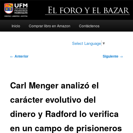
Menú
Inicio
Comprar libro en Amazon
Contáctenos
Ir
principal
al
Select Language
▼
contenido
Navegación
←
Anterior
Siguiente
→
de
principal
entradas
Carl Menger analizó el
carácter evolutivo del
dinero y Radford lo verifica
en un campo de prisioneros