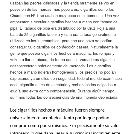
usaban las peores calidades y la tienda raramente se vio en
posesión de las marcas más populares: cigarrillos como los
Churchman N° 1 se usaban muy poco en el comercio. Una vez,
empezaron a circular cigarrillos hechos a mano con tabaco de
pipa. El tabaco de pipa era distribuido por la Cruz Roja a una
tasa de 25 cigarrillos la onza y esta era la tasa generalmente
utilizada en los intercambios, pero con una onza se podían
conseguir 30 cigarrillos de confección casera. Naturalmente la
gente que poseía cigarrillos hechos a máquina, los rompía y
volvía a liar el tabaco, de forma que los verdaderos cigarrillos
desaparecieron prácticamente del mercado. Los cigarrillos
hechos a mano no eran homogéneos y los precios no podían
expresarse ya en ellos con seguridad: todo el mundo examinaba
cada cigarrillo antes de aceptarlo y rechazaba los delgados o
exigía uno extra como compensación. Durante algún tiempo
sufrimos todas las consecuencias de una moneda depreciada.
Los cigarrillos hechos a máquina fueron siempre
universalmente aceptados, tanto por lo que podían
comprar como por sí mismos. Era precisamente su valor
intrínseco lo que daba lugar a su principal inconveniente