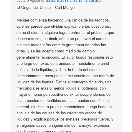
Lautaro Aguiar
en
22 abril, 2017 a las 10:43 am
dijo:
El Origen del Dinero – Carl Menger
Menger comienza haciendo una crítica de los teóricos,
quienes parece que olvidan explicar ciertas cuestiones,
como él dice, ni siquiera logran enfrentar el problema que
deben resolver, es decir, cómo se promovió el uso de
algunas mercancías entre la gran masa de todas las
otras, y se las aceptó como medio de cambio
generalmente reconocido. El autor busca responder esto
a lo largo del texto, centrándose primordialmente en el
análisis de la liquidez, y dice, la teoría del dinero
necesariamente presupone la existencia de una teoría de
liquidez de los bienes. Define el concepto diciendo, una
mercancía es más o menos liquida si podemos, con
mayor o menor perspectiva de éxito, desprendernos de
ella a precios compatibles con la situación económica
general, es decir, a precios económicos. Luego hace un
análisis de las causas de los diferentes grados de
liquidez y explica porque los metales preciosos fueron, y
en algunos casos lo siguen siendo, la mayor expresión
del dinero como moneda de uso.