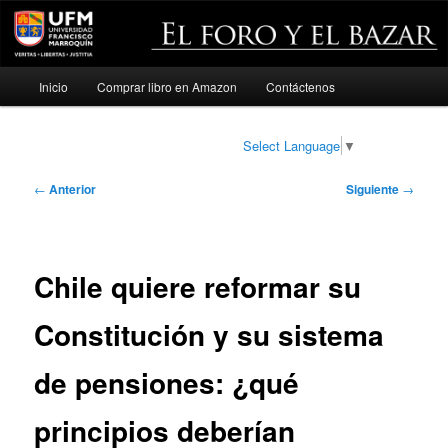
Menú
Inicio
Comprar libro en Amazon
Contáctenos
Ir
principal
al
Select Language
▼
contenido
Navegación
←
Anterior
Siguiente
→
de
principal
entradas
Chile quiere reformar su
Constitución y su sistema
de pensiones: ¿qué
principios deberían