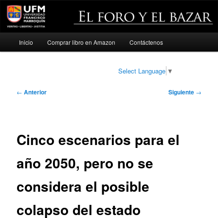
Menú
Inicio
Comprar libro en Amazon
Contáctenos
Ir
principal
al
Select Language
▼
contenido
Navegación
←
Anterior
Siguiente
→
de
principal
entradas
Cinco escenarios para el
año 2050, pero no se
considera el posible
colapso del estado