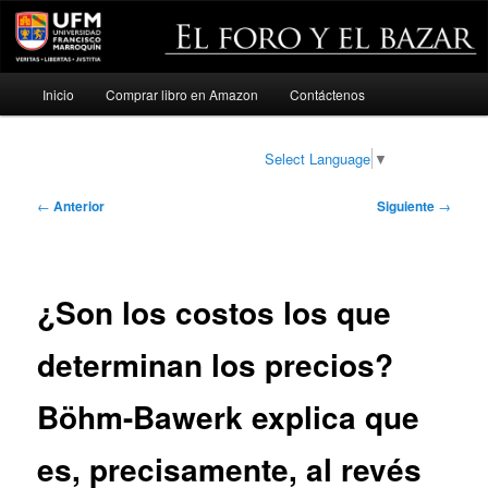
Menú
Inicio
Comprar libro en Amazon
Contáctenos
Ir
principal
al
Select Language
▼
contenido
Navegación
←
Anterior
Siguiente
→
de
principal
entradas
¿Son los costos los que
determinan los precios?
Böhm-Bawerk explica que
es, precisamente, al revés