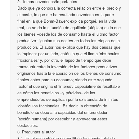
2. Temas novedosos/importantes
Dado que ya conocía la correcta relación entre el precio y
el coste, lo que me ha resultado novedoso es la parte
final en la que Böhm-Bawerk explica porqué, en la vida
real, no se da la situación de equilibrio (utópico) en la que
los bienes –desde los de consumo hasta el último factor
productivo– igualan sus costes en todas las etapas de la
producción. El autor nos explica que hay dos causas que
lo impiden: por un lado, están lo que él llama ‘obstáculos
friccionales’ y, por otro, el lapso de tiempo que debe
transcurrir entre la inversión de los factores productivos
originarios hasta la elaboración de los bienes de consumo
finales aptos para su consumo; siendo este segundo
factor el que origina el ‘interés’. Especialmente resaltable
es cómo los beneficios –y pérdidas– de los
emprendedores se explican por la existencia de infinitos
‘obstáculos friccionales’. Es decir, la obtención de
beneficio se debe a la capacidad del emprendedor
(acción humana) por descubrir y aprovechar estos
obstáculos.
3. Preguntas al autor
3.1. En el caso utópico de equilibrio (ausencia total de