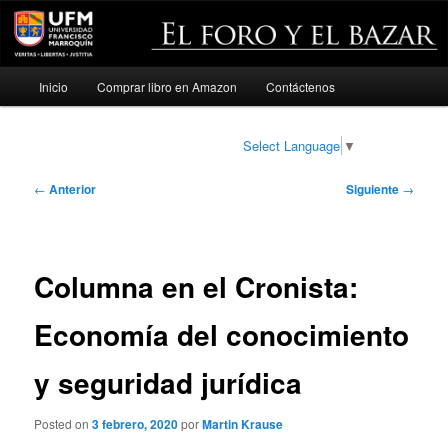
Menú
Inicio
Comprar libro en Amazon
Contáctenos
Ir
principal
al
Select Language
▼
contenido
Navegación
←
Anterior
Siguiente
→
de
principal
entradas
Columna en el Cronista:
Economía del conocimiento
y seguridad jurídica
Posted on
3 febrero, 2020
por
Martin Krause