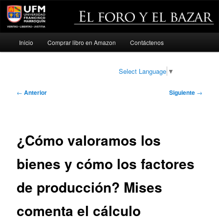
Menú
Inicio
Comprar libro en Amazon
Contáctenos
Ir
principal
al
Select Language
▼
contenido
Navegación
←
Anterior
Siguiente
→
de
principal
entradas
¿Cómo valoramos los
bienes y cómo los factores
de producción? Mises
comenta el cálculo