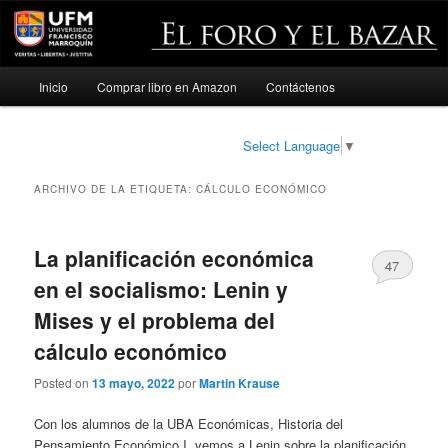
Menú
Inicio
Comprar libro en Amazon
Contáctenos
Ir
Ir
principal
al
al
Select Language
▼
contenido
contenido
ARCHIVO DE LA ETIQUETA:
CÁLCULO ECONÓMICO
principal
secundario
La planificación económica
47
en el socialismo: Lenin y
Mises y el problema del
cálculo económico
Posted on
13 mayo, 2022
por
Martin Krause
Con los alumnos de la UBA Económicas, Historia del
Pensamiento Económico I, vemos a Lenin sobre la planificación