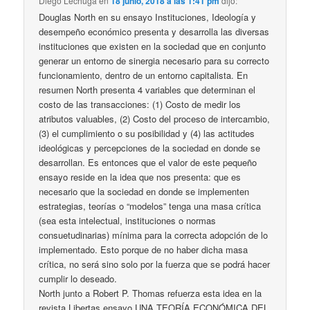
Diego Lechuga
en
18 junio, 2018 a las 1:41 pm
dijo:
Douglas North en su ensayo Instituciones, Ideología y
desempeño económico presenta y desarrolla las diversas
instituciones que existen en la sociedad que en conjunto
generar un entorno de sinergia necesario para su correcto
funcionamiento, dentro de un entorno capitalista. En
resumen North presenta 4 variables que determinan el
costo de las transacciones: (1) Costo de medir los
atributos valuables, (2) Costo del proceso de intercambio,
(3) el cumplimiento o su posibilidad y (4) las actitudes
ideológicas y percepciones de la sociedad en donde se
desarrollan. Es entonces que el valor de este pequeño
ensayo reside en la idea que nos presenta: que es
necesario que la sociedad en donde se implementen
estrategias, teorías o “modelos” tenga una masa crítica
(sea esta intelectual, instituciones o normas
consuetudinarias) mínima para la correcta adopción de lo
implementado. Esto porque de no haber dicha masa
crítica, no será sino solo por la fuerza que se podrá hacer
cumplir lo deseado.
North junto a Robert P. Thomas refuerza esta idea en la
revista Libertas ensayo UNA TEORÍA ECONÓMICA DEL