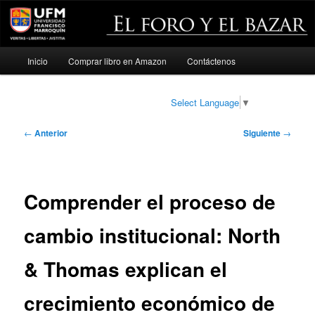
Menú
Inicio
Comprar libro en Amazon
Contáctenos
Ir
principal
al
Select Language
▼
contenido
Navegación
←
Anterior
Siguiente
→
de
principal
entradas
Comprender el proceso de
cambio institucional: North
& Thomas explican el
crecimiento económico de