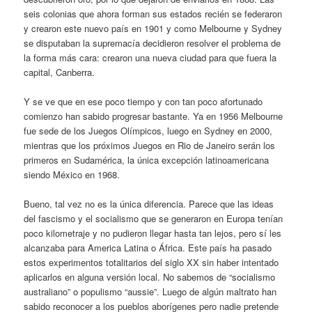
seis colonias que ahora forman sus estados recién se federaron
y crearon este nuevo país en 1901 y como Melbourne y Sydney
se disputaban la supremacía decidieron resolver el problema de
la forma más cara: crearon una nueva ciudad para que fuera la
capital, Canberra.
Y se ve que en ese poco tiempo y con tan poco afortunado
comienzo han sabido progresar bastante. Ya en 1956 Melbourne
fue sede de los Juegos Olímpicos, luego en Sydney en 2000,
mientras que los próximos Juegos en Rio de Janeiro serán los
primeros en Sudamérica, la única excepción latinoamericana
siendo México en 1968.
Bueno, tal vez no es la única diferencia. Parece que las ideas
del fascismo y el socialismo que se generaron en Europa tenían
poco kilometraje y no pudieron llegar hasta tan lejos, pero sí les
alcanzaba para America Latina o África. Este país ha pasado
estos experimentos totalitarios del siglo XX sin haber intentado
aplicarlos en alguna versión local. No sabemos de “socialismo
australiano” o populismo “aussie”. Luego de algún maltrato han
sabido reconocer a los pueblos aborígenes pero nadie pretende