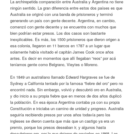
La archirepetida comparación entre Australia y Argentina no tiene
ningún sentido. La gran diferencia entre estos dos países es que
Australia se originó con una banda de prisioneros y terminó
generando un país con gente decente. Argentina, en cambio,
comenzó con gente decente y se encuentra con muchos que
bien podrían estar presos. Los dos casos son bastante
inexplicables. Es más, los 1500 prisioneros que dieron origen a
esa colonia, llegaron en 11 barcos en 1787 a un lugar que
solamente había visitado el capitán James Cook once años
antes. Es decir en momentos que allí llegaban “reos” por acá
teníamos gente como Belgrano, Vieytes o Moreno.
En 1849 un australiano llamado Edward Hargraves se fue de
Sydney a California tentado por la famosa “fiebre del oro” pero no
encontró nada. Sin embargo, volvió y descubrió oro en Australia,
y dio inicio a su propia fiebre que en menos de dos años duplicó
la población. En esa época Argentina contaba ya con su propia
Constitución e iniciaba un camino de unidad y progreso. Australia
seguiría recibiendo presos por unos años todavía pero los
ingleses se dieron cuenta que más que un castigo ya era un
premio, porque los presos deseaban ir, y algunos hasta
descubrieron oro, por lo que dejaron de enviarlos en 1868. Las