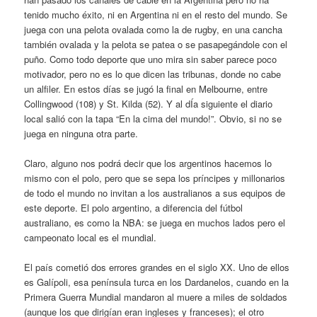
tenido mucho éxito, ni en Argentina ni en el resto del mundo. Se
juega con una pelota ovalada como la de rugby, en una cancha
también ovalada y la pelota se patea o se pasapegándole con el
puño. Como todo deporte que uno mira sin saber parece poco
motivador, pero no es lo que dicen las tribunas, donde no cabe
un alfiler. En estos días se jugó la final en Melbourne, entre
Collingwood (108) y St. Kilda (52). Y al dÍa siguiente el diario
local salió con la tapa “En la cima del mundo!”. Obvio, si no se
juega en ninguna otra parte.
Claro, alguno nos podrá decir que los argentinos hacemos lo
mismo con el polo, pero que se sepa los príncipes y millonarios
de todo el mundo no invitan a los australianos a sus equipos de
este deporte. El polo argentino, a diferencia del fútbol
australiano, es como la NBA: se juega en muchos lados pero el
campeonato local es el mundial.
El país cometió dos errores grandes en el siglo XX. Uno de ellos
es Galípoli, esa península turca en los Dardanelos, cuando en la
Primera Guerra Mundial mandaron al muere a miles de soldados
(aunque los que dirigían eran ingleses y franceses); el otro