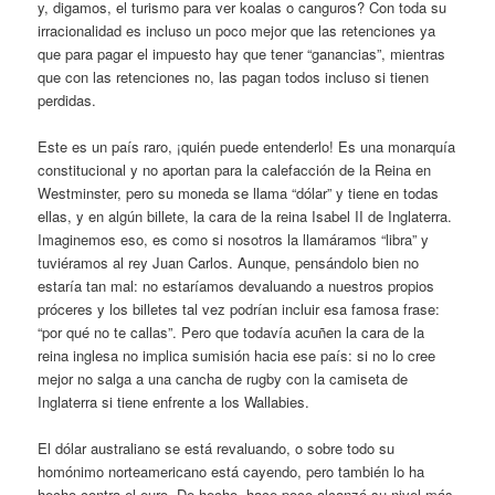
y, digamos, el turismo para ver koalas o canguros? Con toda su
irracionalidad es incluso un poco mejor que las retenciones ya
que para pagar el impuesto hay que tener “ganancias”, mientras
que con las retenciones no, las pagan todos incluso si tienen
perdidas.
Este es un país raro, ¡quién puede entenderlo! Es una monarquía
constitucional y no aportan para la calefacción de la Reina en
Westminster, pero su moneda se llama “dólar” y tiene en todas
ellas, y en algún billete, la cara de la reina Isabel II de Inglaterra.
Imaginemos eso, es como si nosotros la llamáramos “libra” y
tuviéramos al rey Juan Carlos. Aunque, pensándolo bien no
estaría tan mal: no estaríamos devaluando a nuestros propios
próceres y los billetes tal vez podrían incluir esa famosa frase:
“por qué no te callas”. Pero que todavía acuñen la cara de la
reina inglesa no implica sumisión hacia ese país: si no lo cree
mejor no salga a una cancha de rugby con la camiseta de
Inglaterra si tiene enfrente a los Wallabies.
El dólar australiano se está revaluando, o sobre todo su
homónimo norteamericano está cayendo, pero también lo ha
hecho contra el euro. De hecho, hace poco alcanzó su nivel más