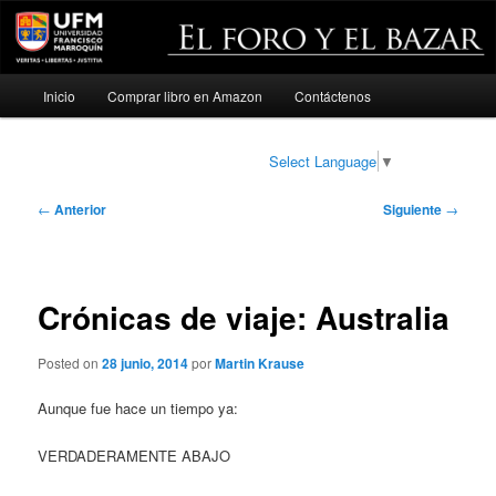
Menú
Inicio
Comprar libro en Amazon
Contáctenos
Ir
principal
al
Select Language
▼
contenido
Navegación
←
Anterior
Siguiente
→
de
principal
entradas
Crónicas de viaje: Australia
Posted on
28 junio, 2014
por
Martin Krause
Aunque fue hace un tiempo ya:
VERDADERAMENTE ABAJO