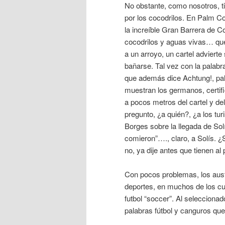
No obstante, como nosotros, 
por los cocodrilos. En Palm Co
la increíble Gran Barrera de Co
cocodrilos y aguas vivas… que 
a un arroyo, un cartel adviert
bañarse. Tal vez con la palabra
que además dice Achtung!, pal
muestran los germanos, certifi
a pocos metros del cartel y de
pregunto, ¿a quién?, ¿a los tur
Borges sobre la llegada de Sol
comieron”…., claro, a Solís. 
no, ya dije antes que tienen a
Con pocos problemas, los aust
deportes, en muchos de los cu
futbol “soccer”. Al selecciona
palabras fútbol y canguros qu