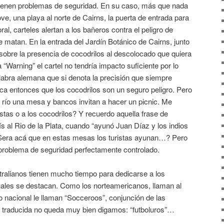
tienen problemas de seguridad. En su caso, más que nada
ve, una playa al norte de Cairns, la puerta de entrada para
ral, carteles alertan a los bañeros contra el peligro de
matan. En la entrada del Jardín Botánico de Cairns, junto
e sobre la presencia de cocodrilos al descolocado que quiera
 “Warning” el cartel no tendría impacto suficiente por lo
abra alemana que si denota la precisión que siempre
ca entonces que los cocodrilos son un seguro peligro. Pero
l río una mesa y bancos invitan a hacer un picnic. Me
istas o a los cocodrilos? Y recuerdo aquella frase de
ís al Rio de la Plata, cuando “ayunó Juan Díaz y los indios
¿Sera acá que en estas mesas los turistas ayunan…? Pero
l problema de seguridad perfectamente controlado.
ralianos tienen mucho tiempo para dedicarse a los
ales se destacan. Como los norteamericanos, llaman al
do nacional le llaman “Socceroos”, conjunción de las
e traducida no queda muy bien digamos: “futboluros”…