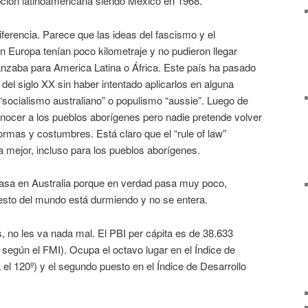
ción latinoamericana siendo México en 1968.
iferencia. Parece que las ideas del fascismo y el
 Europa tenían poco kilometraje y no pudieron llegar
lcanzaba para America Latina o África. Este país ha pasado
 del siglo XX sin haber intentado aplicarlos en alguna
“socialismo australiano” o populismo “aussie”. Luego de
onocer a los pueblos aborígenes pero nadie pretende volver
ormas y costumbres. Está claro que el “rule of law”
a mejor, incluso para los pueblos aborígenes.
asa en Australia porque en verdad pasa muy poco,
sto del mundo está durmiendo y no se entera.
 no les va nada mal. El PBI per cápita es de 38.633
 según el FMI). Ocupa el octavo lugar en el Índice de
a el 120º) y el segundo puesto en el Índice de Desarrollo