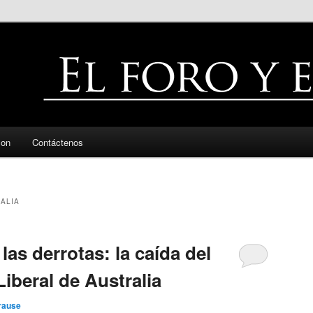
zon
Contáctenos
ALIA
as derrotas: la caída del
Liberal de Australia
rause