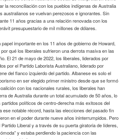
r la reconciliación con los pueblos indígenas de Australia
s australianos se vuelvan perezosos e ignorantes. Sin
nte 11 años gracias a una relación renovada con los
ávit presupuestario de mil millones de dólares.
un papel importante en los 11 años de gobierno de Howard,
or qué los liberales sufrieron una derrota masiva en las
ño. El 21 de mayo de 2022, los liberales, liderados por
os por el Partido Laborista Australiano, liderado por
ne del flanco izquierdo del partido. Albanese es solo el
 laborismo en ser elegido primer ministro desde que se formó
coalición con los nacionales rurales, los liberales han
ra de Australia durante un total acumulado de 50 años, lo
s partidos políticos de centro-derecha más exitosos del
 ese notable récord, hasta las elecciones del pasado fin
ieron en el poder durante nueve años ininterrumpidos. Pero
Partido Liberal y a través de su puerta giratoria de líderes,
“cómoda” y estaba perdiendo la paciencia con las