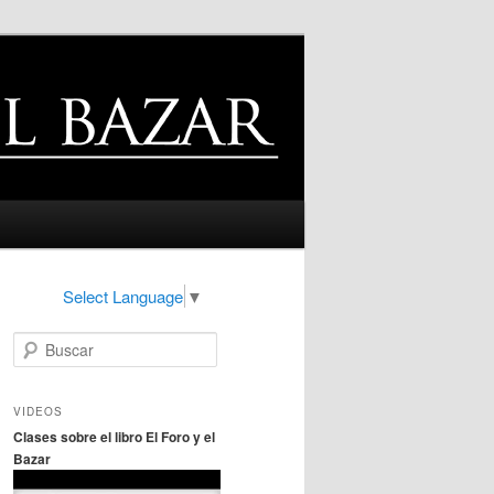
Select Language
▼
B
u
s
c
VIDEOS
a
Clases sobre el libro El Foro y el
r
Bazar