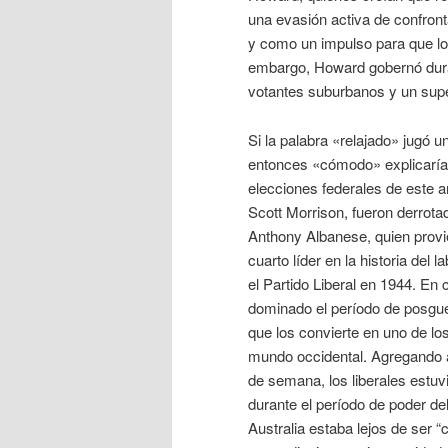
una evasión activa de confronta
y como un impulso para que lo
embargo, Howard gobernó dura
votantes suburbanos y un super
Si la palabra «relajado» jugó 
entonces «cómodo» explicaría p
elecciones federales de este a
Scott Morrison, fueron derrotad
Anthony Albanese, quien provie
cuarto líder en la historia del
el Partido Liberal en 1944. En 
dominado el período de posguer
que los convierte en uno de lo
mundo occidental. Agregando a
de semana, los liberales estuv
durante el período de poder del 
Australia estaba lejos de ser 