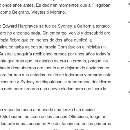
k once años antes. Es decir en momentos que allí llegaban
 como Belgrano, Vieytes o Moreno.
o Edward Hargraves se fue de Sydney a California tentado
 pero no encontró nada. Sin embargo, volvió y descubrió oro
 propia fiebre que en menos de dos años duplicó la
ina contaba ya con su propia Constitución e iniciaba un
ustralia seguiría recibiendo presos por unos años todavía
enta que más que un castigo ya era un premio, porque los
hasta descubrieron oro, por lo que dejaron de enviarlos en
hora forman sus estados recién se federaron y crearon este
lbourne y Sydney se disputaban la supremacía decidieron
ma más cara: crearon una nueva ciudad para que fuera la
po y con tan poco afortunado comienzo han sabido
6 Melbourne fue sede de los Juegos Olímpicos, luego en
los próximos Juegos en Rio de Janeiro serán los primeros