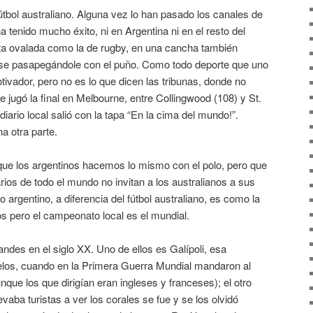
fútbol australiano. Alguna vez lo han pasado los canales de
a tenido mucho éxito, ni en Argentina ni en el resto del
ta ovalada como la de rugby, en una cancha también
o se pasapegándole con el puño. Como todo deporte que uno
ivador, pero no es lo que dicen las tribunas, donde no
se jugó la final en Melbourne, entre Collingwood (108) y St.
l diario local salió con la tapa “En la cima del mundo!”.
a otra parte.
 que los argentinos hacemos lo mismo con el polo, pero que
rios de todo el mundo no invitan a los australianos a sus
o argentino, a diferencia del fútbol australiano, es como la
 pero el campeonato local es el mundial.
andes en el siglo XX. Uno de ellos es Galípoli, esa
elos, cuando en la Primera Guerra Mundial mandaron al
que los que dirigían eran ingleses y franceses); el otro
vaba turistas a ver los corales se fue y se los olvidó