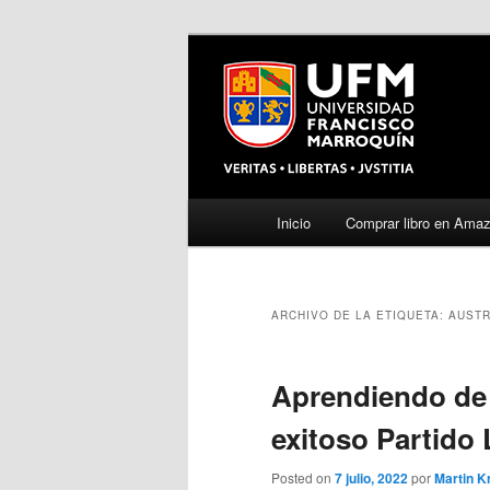
Menú
Inicio
Comprar libro en Ama
Ir
Ir
principal
al
al
ARCHIVO DE LA ETIQUETA:
AUSTR
contenido
contenido
principal
secundario
Aprendiendo de l
exitoso Partido 
Posted on
7 julio, 2022
por
Martin K