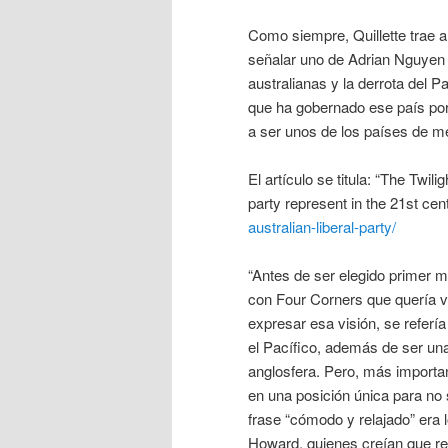
Como siempre, Quillette trae a
señalar uno de Adrian Nguyen d
australianas y la derrota del P
que ha gobernado ese país por 
a ser unos de los países de mej
El artículo se titula: “The Twil
party represent in the 21st cen
australian-liberal-party/
“Antes de ser elegido primer m
con Four Corners que quería v
expresar esa visión, se refería
el Pacífico, además de ser una 
anglosfera. Pero, más importan
en una posición única para no s
frase “cómodo y relajado” era 
Howard, quienes creían que re