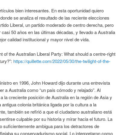
rtículos bien interesantes. En esta oportunidad quiero
onde se analiza el resultado de las reciente elecciones
artido Liberal, un partido moderado de centro derecha, pero
casi 50 años en las últimas décadas, y llevado a Australia
or calidad institucional y mayor nivel de vida.
ight of the Australian Liberal Party: What should a centre-right
tury?”:
https://quillette.com/2022/05/30/the-twilight-of-the-
inistro en 1996, John Howard dijo durante una entrevista
er a Australia como “un país cómodo y relajado”. Al
 a la creciente posición de Australia en la región de Asia y
antigua colonia británica ligada por la cultura a la
te, también se refirió a que el ciudadano australiano está
entirse culpable por su historia y mirar hacia el futuro. La
lo suficientemente ambigua para los detractores de
flejaba su conservadurismo social. Lo interpretaron como