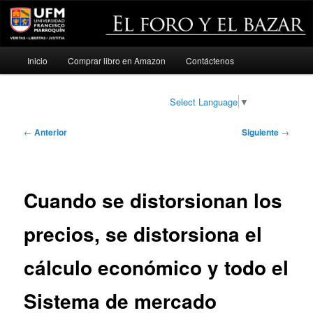
Menú
Inicio
Comprar libro en Amazon
Contáctenos
Ir
principal
al
Select Language
▼
contenido
Navegación
←
Anterior
Siguiente
→
de
principal
entradas
Cuando se distorsionan los
precios, se distorsiona el
cálculo económico y todo el
Sistema de mercado