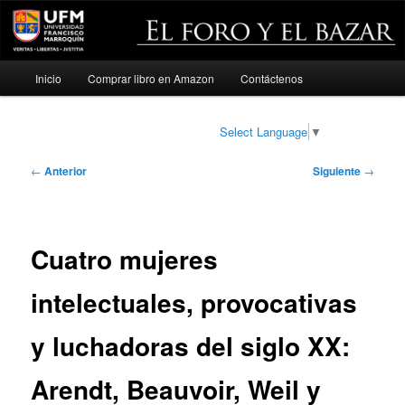
Menú
Inicio
Comprar libro en Amazon
Contáctenos
Ir
principal
al
Select Language
▼
contenido
Navegación
←
Anterior
Siguiente
→
de
principal
entradas
Cuatro mujeres
intelectuales, provocativas
y luchadoras del siglo XX:
Arendt, Beauvoir, Weil y