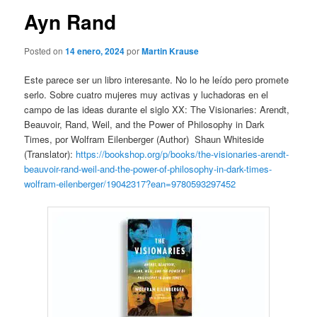
Ayn Rand
Posted on
14 enero, 2024
por
Martin Krause
Este parece ser un libro interesante. No lo he leído pero promete
serlo. Sobre cuatro mujeres muy activas y luchadoras en el
campo de las ideas durante el siglo XX: The Visionaries: Arendt,
Beauvoir, Rand, Weil, and the Power of Philosophy in Dark
Times, por Wolfram Eilenberger (Author) Shaun Whiteside
(Translator):
https://bookshop.org/p/books/the-visionaries-arendt-
beauvoir-rand-weil-and-the-power-of-philosophy-in-dark-times-
wolfram-eilenberger/19042317?ean=9780593297452