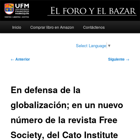
Menú
Inicio
Comprar libro en Amazon
Contáctenos
Ir
principal
al
Select Language
▼
contenido
Navegación
←
Anterior
Siguiente
→
de
principal
entradas
En defensa de la
globalización; en un nuevo
número de la revista Free
Society, del Cato Institute