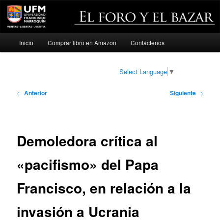
Menú
Inicio
Comprar libro en Amazon
Contáctenos
Ir
principal
al
Select Language
▼
contenido
Navegación
←
Anterior
Siguiente
→
de
principal
entradas
Demoledora crítica al
«pacifismo» del Papa
Francisco, en relación a la
invasión a Ucrania