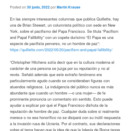
Posted on
30 junio, 2022
por
Martin Krause
En las siempre interesantes columnas que publica Quillette, hay
una de Brian Stewart, un columnista político con sede en New
York, sobre el pacifismo del Papa Francisco. Se titula “Pacifism
and Papal Fallibility” con un copete durísimo “El Papa es una
especie de pacifista perverso, no un hombre de paz”:
https://quillette.com/2022/05/20/pacifism-and-papal-fallibility/
“Christopher Hitchens solía decir que en la cultura moderna el
carácter de una persona se juzga por su reputación y no al
revés. Señaló además que este extraño fenómeno era
particularmente agudo cuando se consideraban figuras con
atuendos religiosos. La indulgencia del público nunca es más
abundante que cuando un hombre —o una mujer— de fe
prominente pronuncia un comentario sin sentido. Esto puede
ayudar a explicar por qué el Papa Francisco disfruta de la
reputación de hombre de paz. Cualquier duda sobre si realmente
merece o no ese honorífico no se disipará con su inútil respuesta
a la invasión rusa de Ucrania. Por el contrario, sus declaraciones
sobre el tema hacen que la idea de que la Iglesia de Roma tenga