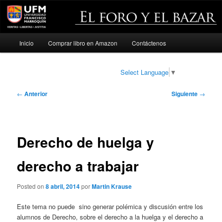
Menú
Inicio
Comprar libro en Amazon
Contáctenos
Ir
principal
al
Select Language
▼
contenido
Navegación
←
Anterior
Siguiente
→
de
principal
entradas
Derecho de huelga y
derecho a trabajar
Posted on
8 abril, 2014
por
Martin Krause
Este tema no puede sino generar polémica y discusión entre los
alumnos de Derecho, sobre el derecho a la huelga y el derecho a