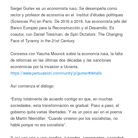
Sergei Guriev es un economista ruso. Se desempeña como
rector y profesor de economía en el Institut d’études politiques
(Sciences Po) en París. De 2016 a 2019, fue economista jefe del
Banco Europeo para la Reconstrucción y el Desarrollo. Es
coautor, con Daniel Treisman, de Spin Dictators: The Changing
Face of Tyranny in the 21st Century.
Conversa con Yascha Mounck sobre la economía rusa, la falta
de reformas en las últimas dos décadas y las sanciones
económicas por la invasion a Ucrania.
https://www.persuasion.community/p/guriev#details
Así comienza el diálogo:
“Estoy totalmente de acuerdo contigo en que, en muchas
sociedades, esta transformación es gradual. Paso a paso, el
gobierno quita varias libertades. Y es un poco así en el poema
de Martin Niemöller: “Cuando vinieron por los socialistas, no
hablé porque no era socialista”.
Y así van uno a uno: medios, juzgados, empresarios, sociedad