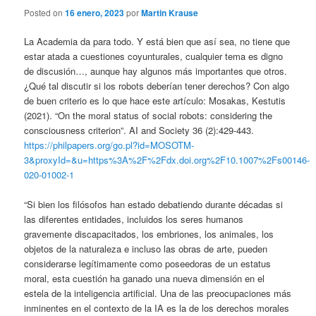
Posted on
16 enero, 2023
por
Martin Krause
La Academia da para todo. Y está bien que así sea, no tiene que
estar atada a cuestiones coyunturales, cualquier tema es digno
de discusión…, aunque hay algunos más importantes que otros.
¿Qué tal discutir si los robots deberían tener derechos? Con algo
de buen criterio es lo que hace este artículo: Mosakas, Kestutis
(2021). “On the moral status of social robots: considering the
consciousness criterion”. AI and Society 36 (2):429-443.
https://philpapers.org/go.pl?id=MOSOTM-
3&proxyId=&u=https%3A%2F%2Fdx.doi.org%2F10.1007%2Fs00146-
020-01002-1
“Si bien los filósofos han estado debatiendo durante décadas si
las diferentes entidades, incluidos los seres humanos
gravemente discapacitados, los embriones, los animales, los
objetos de la naturaleza e incluso las obras de arte, pueden
considerarse legítimamente como poseedoras de un estatus
moral, esta cuestión ha ganado una nueva dimensión en el
estela de la inteligencia artificial. Una de las preocupaciones más
inminentes en el contexto de la IA es la de los derechos morales