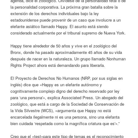
agenda, dice el zoológico. Olvídese de la personalidad fetal o de
la personalidad corporativa. La próxima gran batalla sobre la
extensión de los derechos individuales bajo la ley
estadounidense puede provenir de un caso que involucre a un
elefante asiático llamado Happy. El asunto está siendo
considerado actualmente por el tribunal supremo de Nueva York.
Happy tiene alrededor de 50 años y vive en el zoológico del
Bronx, donde ha pasado aproximadamente 45 años de su vida
después de nacer en la naturaleza. Un grupo llamado Nonhuman
Rights Project ahora está demandando para liberarla.
El Proyecto de Derechos No Humanos (NRP, por sus siglas en
inglés) dice que «Happy es un elefante autónomo y
cognitivamente complejo digno del derecho reservado por ley
para ‘una persona'», explica Associated Press. Un abogado del
zoológico, que está a cargo de la Sociedad de Conservación de
la Vida Silvestre (WCS), «argumenta que Happy no está
encarcelada ilegalmente ni es una persona, sino una elefanta
bien cuidada ‘respetada como la magnífica criatura que es'».”
Creo que el «test»para este tipo de temas es el reconocimiento