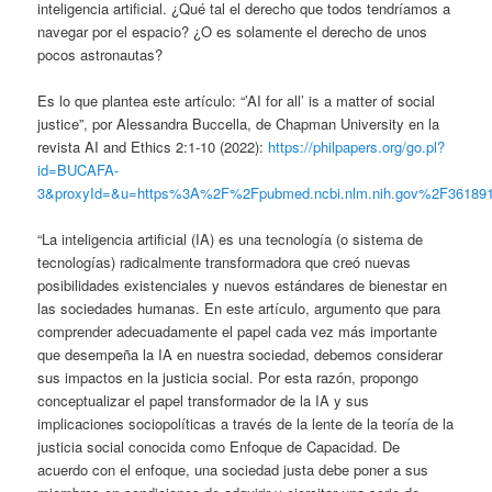
inteligencia artificial. ¿Qué tal el derecho que todos tendríamos a
navegar por el espacio? ¿O es solamente el derecho de unos
pocos astronautas?
Es lo que plantea este artículo: “’AI for all’ is a matter of social
justice”, por Alessandra Buccella, de Chapman University en la
revista AI and Ethics 2:1-10 (2022):
https://philpapers.org/go.pl?
id=BUCAFA-
3&proxyId=&u=https%3A%2F%2Fpubmed.ncbi.nlm.nih.gov%2F3618
“La inteligencia artificial (IA) es una tecnología (o sistema de
tecnologías) radicalmente transformadora que creó nuevas
posibilidades existenciales y nuevos estándares de bienestar en
las sociedades humanas. En este artículo, argumento que para
comprender adecuadamente el papel cada vez más importante
que desempeña la IA en nuestra sociedad, debemos considerar
sus impactos en la justicia social. Por esta razón, propongo
conceptualizar el papel transformador de la IA y sus
implicaciones sociopolíticas a través de la lente de la teoría de la
justicia social conocida como Enfoque de Capacidad. De
acuerdo con el enfoque, una sociedad justa debe poner a sus