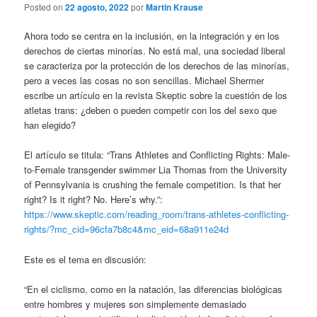
Posted on
22 agosto, 2022
por
Martin Krause
Ahora todo se centra en la inclusión, en la integración y en los
derechos de ciertas minorías. No está mal, una sociedad liberal
se caracteriza por la protección de los derechos de las minorías,
pero a veces las cosas no son sencillas. Michael Shermer
escribe un artículo en la revista Skeptic sobre la cuestión de los
atletas trans: ¿deben o pueden competir con los del sexo que
han elegido?
El artículo se titula: “Trans Athletes and Conflicting Rights: Male-
to-Female transgender swimmer Lia Thomas from the University
of Pennsylvania is crushing the female competition. Is that her
right? Is it right? No. Here’s why.”:
https://www.skeptic.com/reading_room/trans-athletes-conflicting-
rights/?mc_cid=96cfa7b8c4&mc_eid=68a911e24d
Este es el tema en discusión:
“En el ciclismo, como en la natación, las diferencias biológicas
entre hombres y mujeres son simplemente demasiado