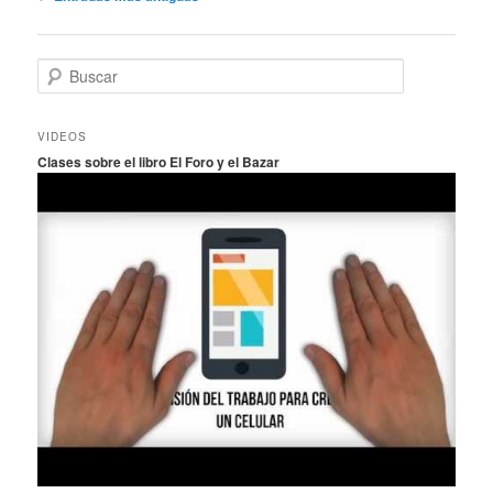
de
entradas
B
u
s
c
VIDEOS
a
Clases sobre el libro El Foro y el Bazar
r