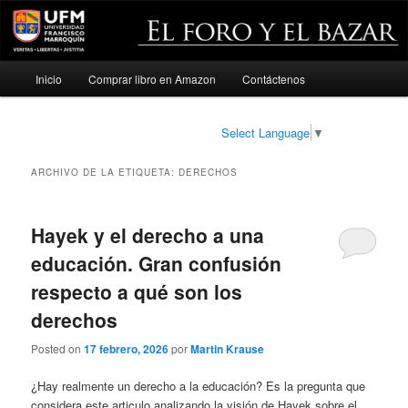
Menú
Inicio
Comprar libro en Amazon
Contáctenos
Ir
Ir
principal
al
al
Select Language
▼
contenido
contenido
ARCHIVO DE LA ETIQUETA:
DERECHOS
principal
secundario
Hayek y el derecho a una
educación. Gran confusión
respecto a qué son los
derechos
Posted on
17 febrero, 2026
por
Martin Krause
¿Hay realmente un derecho a la educación? Es la pregunta que
considera este articulo analizando la visión de Hayek sobre el