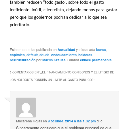
también reducen “todo gasto”, sobre todo el gasto
ineficiente, inútil, clientelista, dejando menos para gastar
pero que los gobiernos podrían dedicar a lo que sea
prioritario.
Esta entrada fue publicada en
Actualidad
y etiquetada
bonos
,
capitales
,
default
,
deuda
,
endeudamiento
,
holdouts
,
restructuración
por
Martin Krause
. Guarda
enlace permanente
.
6 COMENTARIOS EN “
¿EL FINANCIAMIENTO CON BONOS Y EL LITIGIO DE
LOS HOLDOUTS PONDRÍA UN LÍMITE AL GASTO PÚBLICO?
”
Macarena Rojas
en
9 octubre, 2014 a las 1:32 pm
dijo:
Sinceramente considero que el problema principal de que