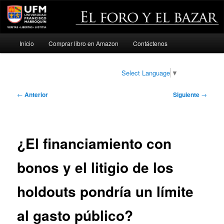
Menú
Inicio
Comprar libro en Amazon
Contáctenos
Ir
principal
al
Select Language
▼
contenido
Navegación
←
Anterior
Siguiente
→
de
principal
entradas
¿El financiamiento con
bonos y el litigio de los
holdouts pondría un límite
al gasto público?