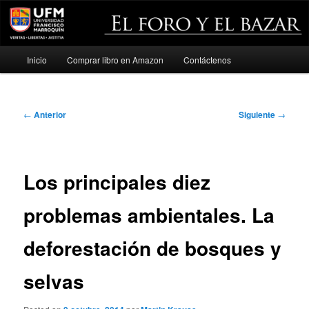
Menú
Inicio
Comprar libro en Amazon
Contáctenos
Ir
principal
al
Navegación
←
Anterior
Siguiente
→
contenido
de
entradas
principal
Los principales diez
problemas ambientales. La
deforestación de bosques y
selvas