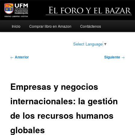
Menú
Inicio
Comprar libro en Amazon
Contáctenos
Ir
principal
al
Select Language
▼
contenido
Navegación
←
Anterior
Siguiente
→
de
principal
entradas
Empresas y negocios
internacionales: la gestión
de los recursos humanos
globales