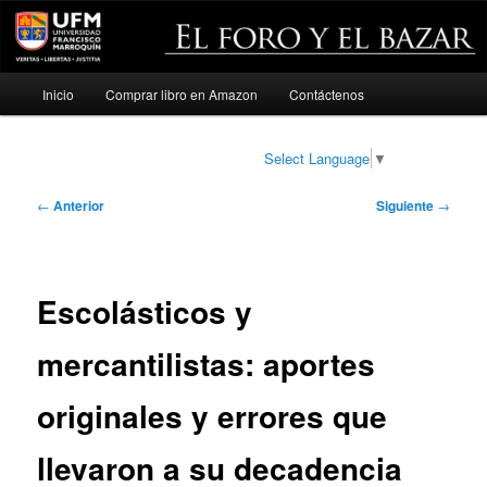
Menú
Inicio
Comprar libro en Amazon
Contáctenos
Ir
principal
al
Select Language
▼
contenido
Navegación
←
Anterior
Siguiente
→
de
principal
entradas
Escolásticos y
mercantilistas: aportes
originales y errores que
llevaron a su decadencia