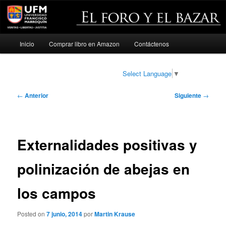
Menú
Inicio
Comprar libro en Amazon
Contáctenos
Ir
principal
al
Select Language
▼
contenido
Navegación
←
Anterior
Siguiente
→
de
principal
entradas
Externalidades positivas y
polinización de abejas en
los campos
Posted on
7 junio, 2014
por
Martin Krause