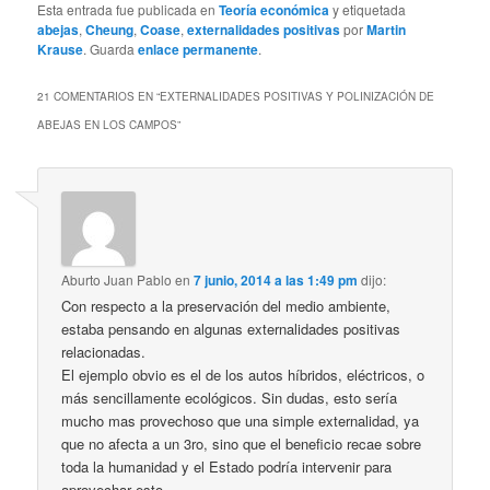
Esta entrada fue publicada en
Teoría económica
y etiquetada
abejas
,
Cheung
,
Coase
,
externalidades positivas
por
Martin
Krause
. Guarda
enlace permanente
.
21 COMENTARIOS EN “
EXTERNALIDADES POSITIVAS Y POLINIZACIÓN DE
ABEJAS EN LOS CAMPOS
”
Aburto Juan Pablo
en
7 junio, 2014 a las 1:49 pm
dijo:
Con respecto a la preservación del medio ambiente,
estaba pensando en algunas externalidades positivas
relacionadas.
El ejemplo obvio es el de los autos híbridos, eléctricos, o
más sencillamente ecológicos. Sin dudas, esto sería
mucho mas provechoso que una simple externalidad, ya
que no afecta a un 3ro, sino que el beneficio recae sobre
toda la humanidad y el Estado podría intervenir para
aprovechar esto.