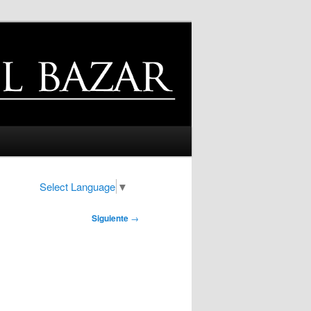
Select Language
▼
Siguiente
→