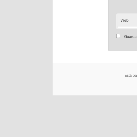
Web
Guarda 
Está b