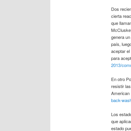
Dos recien
cierta rea
que llama
McCluskey
genera un 
país, lueg
aceptar el
para acept
2013/comm
En otro Po
resistir l
American 
back-wash
Los estado
que aplica
estado pue