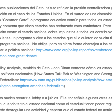
tes publicaciones del Cato Insitute reflejan la presión centralizadora 
cción en el caso de los Estados Unidos. En el marco de una discusión
n “Common Core”, o programa educativo común para todos los estad
 comenta que cinco estados han rechazado esos estándares. Pero 
alto costo: el estado nacional cobra impuestos a todos los contribuye
o lanza un programa y dice a los estados que si lo quieren de vuelta 
 programa nacional. No obliga, pero en cierta forma chantajea a los e
ar la política nacional:
http://www.cato.org/policy-report/novemberde
on-core-great-debate
licy Analysis, también de Cato, John Dinan comenta cómo los estado
as políticas nacionales (How States Talk Bak to Washington and Stren
Federalism:
http://www.cato.org/publications/policy-analysis/how-stat
ington-strengthen-american-federalism
).
s suelen recurrir al lobby o a juicios. El autor señala algunas otras al
n: cuando tanto el estado nacional como el estadual tienen poder regul
de desregular una actividad y esperar que el estado federal no actúe