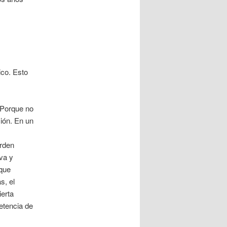
ico. Esto
 Porque no
ción. En un
erden
va y
 que
s, el
ierta
etencia de