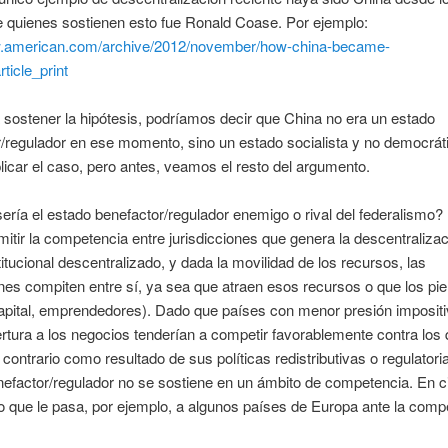
 quienes sostienen esto fue Ronald Coase. Por ejemplo:
w.american.com/archive/2012/november/how-china-became-
rticle_print
 sostener la hipótesis, podríamos decir que China no era un estado
/regulador en ese momento, sino un estado socialista y no democrát
licar el caso, pero antes, veamos el resto del argumento.
ería el estado benefactor/regulador enemigo o rival del federalismo?
itir la competencia entre jurisdicciones que genera la descentraliza
itucional descentralizado, y dada la movilidad de los recursos, las
ones compiten entre sí, ya sea que atraen esos recursos o que los pi
capital, emprendedores). Dado que países con menor presión impositi
tura a los negocios tenderían a competir favorablemente contra los
 contrario como resultado de sus políticas redistributivas o regulatoria
efactor/regulador no se sostiene en un ámbito de competencia. En c
o que le pasa, por ejemplo, a algunos países de Europa ante la comp