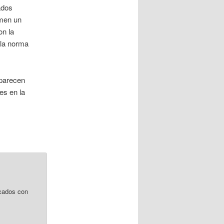
ados
umen un
on la
 la norma
 parecen
es en la
cados con