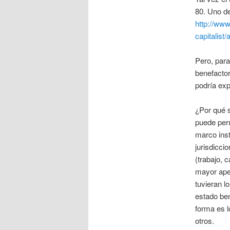
80. Uno de
http://ww
capitalist/a
Pero, para
benefactor
podría exp
¿Por qué s
puede perm
marco inst
jurisdicci
(trabajo, 
mayor aper
tuvieran lo
estado ben
forma es l
otros.