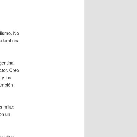
alismo. No
ederal una
gentina,
ctor. Creo
 y los
también
similar:
on un
os años