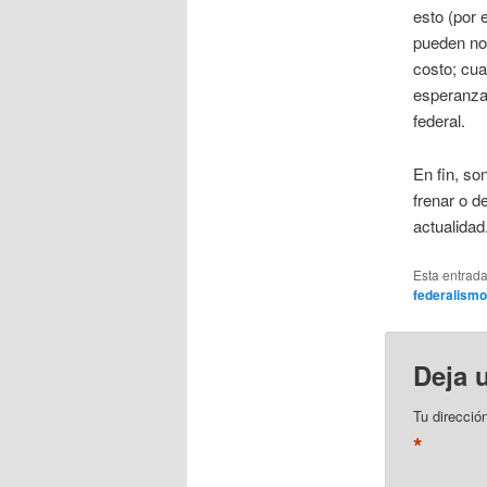
esto (por 
pueden no
costo; cua
esperanza 
federal.
En fin, so
frenar o d
actualidad
Esta entrad
federalismo
Deja 
Tu direcció
*