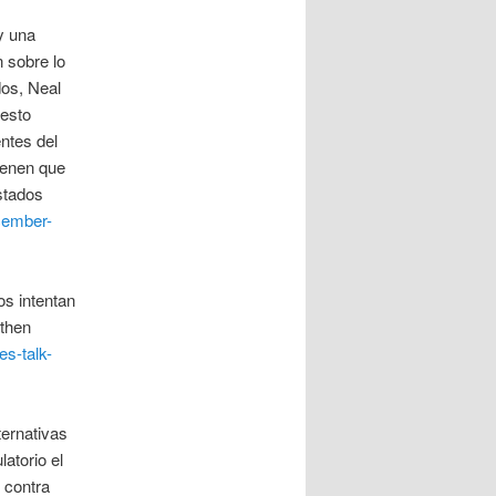
y una
 sobre lo
os, Neal
esto
ntes del
tienen que
stados
cember-
s intentan
gthen
es-talk-
ternativas
atorio el
 contra