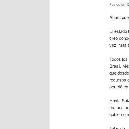
Posted on
1
Ahora pue
El estado 
creo conoc
vez instal
Todos los 
Brasil, Mé
que desde 
recursos 
ocurrió en
Hasta Suiz
era una co
gobierno n
Tal vez el