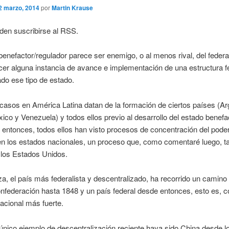
2 marzo, 2014
por
Martin Krause
den suscribirse al RSS.
benefactor/regulador parece ser enemigo, o al menos rival, del feder
er alguna instancia de avance e implementación de una estructura f
ado ese tipo de estado.
casos en América Latina datan de la formación de ciertos países (Ar
xico y Venezuela) y todos ellos previo al desarrollo del estado benefa
entonces, todos ellos han visto procesos de concentración del poder
en los estados nacionales, un proceso que, como comentaré luego, 
 los Estados Unidos.
a, el país más federalista y descentralizado, ha recorrido un camino 
nfederación hasta 1848 y un país federal desde entonces, esto es, c
acional más fuerte.
 único ejemplo de descentralización reciente haya sido China desde l