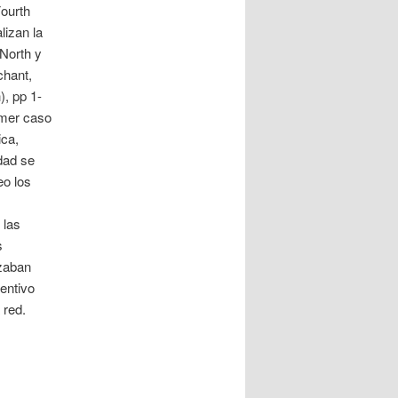
Fourth
lizan la
North y
chant,
), pp 1-
imer caso
ica,
dad se
eo los
 las
s
azaban
entivo
 red.