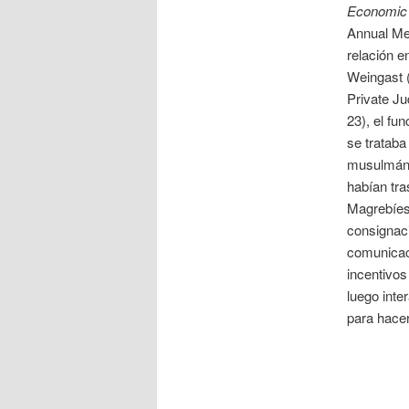
Economic
Annual Mee
relación e
Weingast (
Private J
23), el fu
se trataba
musulmán,
habían tra
Magrebíes 
consignaci
comunicaci
incentivos
luego inte
para hacer