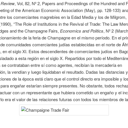
 Review
, Vol, 82, Nº 2, Papers and Proceedings of the Hundred and 
ting of the American Economic Association (May), pp. 128-133) ana
ntre los comerciantes magrebíes en la Edad Media y los de Milgrom, 
1990), “The Role of Institutions in the Revival of Trade: The Law Mer
udges and the Champagne Fairs,
Economics and Politics
, Nº 2 (March
ncionamiento de la feria de Champagne en el mismo período. En el pr
 de comunidades comerciantes judías establecidas en el norte de Áfr
 en el siglo XI. Estos descendientes de comerciantes judíos en Bag
sladado a esta región en el siglo X. Repartidos por todo el Mediterrán
se contrataban entre sí como agentes, recibían la mercadería en
ón, la vendían y luego liquidaban el resultado. Dadas las distancias y
ones de la época está claro que el control directo era imposible y lo
 para engañar estarían siempre presentes. No obstante, todos rech
ractuar con un representante que hubiera cometido un engaño y el inc
lo era el valor de las relaciones futuras con todos los miembros de la