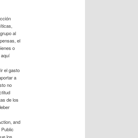
acción
íticas,
grupo al
pensas, el
bienes o
 aquí
r el gasto
portar a
sto no
titud
tas de los
deber
Action, and
 Public
ue los