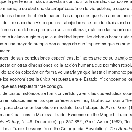
ue la gente está más dispuesta a contribuir a la caridad cuando ve a
o mismo, o se abstiene de arrojar basura en la vía pública, o espera 
uando los demás también lo hacen. Las empresas que han aumentado 
a del mercado han visto que los trabajadores responden trabajando 
sión es que debería promoverse la confianza, más que las sancione
s e incluso sugiere que la autoridad impositiva debería hacer más 
omo una mayoría cumple con el pago de sus impuestos que en amen
hacen.
rgen de sus conclusiones específicas, lo interesante de su trabajo e
puesta en otras dimensiones de la acción humana que permiten resol
de acción colectiva en forma voluntaria ya que hasta el momento pa
e los economistas la única respuesta era el Estado. Y conocemos lo
 que esa respuesta trae consigo.
de casos históricos se han convertido ya en clásicos estudios sobr
n en situaciones en las que parecería ser muy fácil actuar como “free
r para obtener un beneficio inmediato. Los trabajos de Avner Greif (
n and Coalitions in Medieval Trade: Evidence on the Maghribi Trader
ic History
, Nº 49 (December), pp. 857-882.; Greif, Avner (1992), “Inst
ational Trade: Lessons from the Commercial Revolution”,
The Ameri