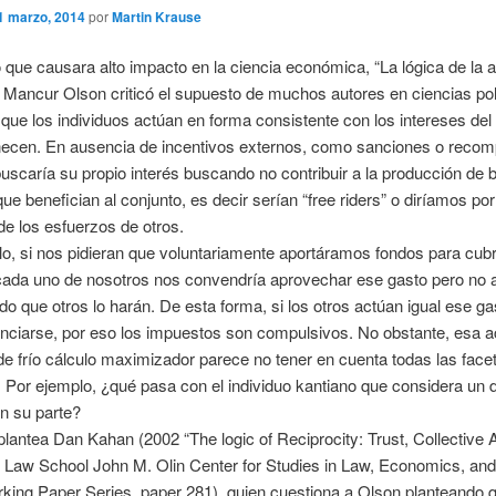
1 marzo, 2014
por
Martin Krause
o que causara alto impacto en la ciencia económica, “La lógica de la 
, Mancur Olson criticó el supuesto de muchos autores en ciencias pol
que los individuos actúan en forma consistente con los intereses del 
necen. En ausencia de incentivos externos, como sanciones o recom
buscaría su propio interés buscando no contribuir a la producción de 
que benefician al conjunto, es decir serían “free riders” o diríamos por
de los esfuerzos de otros.
o, si nos pidieran que voluntariamente aportáramos fondos para cubri
cada uno de nosotros nos convendría aprovechar ese gasto pero no a
do que otros lo harán. De esta forma, si los otros actúan igual ese ga
nciarse, por eso los impuestos son compulsivos. No obstante, esa ac
 de frío cálculo maximizador parece no tener en cuenta todas las face
. Por ejemplo, ¿qué pasa con el individuo kantiano que considera un 
n su parte?
plantea Dan Kahan (2002 “The logic of Reciprocity: Trust, Collective 
 Law School John M. Olin Center for Studies in Law, Economics, and
king Paper Series, paper 281), quien cuestiona a Olson planteando q