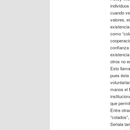
individuos
cuando ven
valores, e
existenci
como “cola
cooperació
confianza 
existencia
otros no e
Esto llama
pues ésta 
voluntaria
manos el 
institucio
que permit
Entre otr
“colados”,
Señala tam