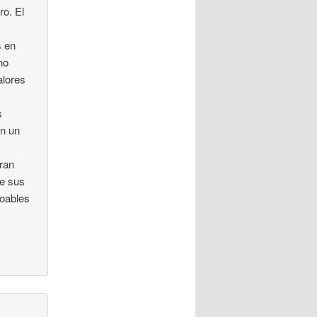
ro. El
a
s en
no
alores
s
en un
uran
be sus
loables