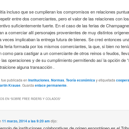
tía incluso que se cumplieran los compromisos en relaciones puntua
 repetir entre dos comerciantes, pero el valor de las relaciones con l
entivo suficientemente fuerte. En el caso de las ferias de Champagne
n a comerciar allí personajes provenientes de muy distintos orígene
a veces implicaban la entrega futura de bienes. Se creó entonces una
e la feria formada por los mismos comerciantes, la que, si bien no tení
ón como para castigar a un comerciante de otros reinos o feudos, llev
e las operaciones y de su cumplimiento permitiendo así la opción de “
traicione alguna transacción .
a fue publicada en
Instituciones
,
Normas
,
Teoría económica
y etiquetada
cooper
artin Krause
. Guarda
enlace permanente
.
OS EN “
SOBRE FREE RIDERS Y COLADOS
”
n
11 marzo, 2014 a las 9:20 am
dijo:
jemplo de instituciones colaborativas de origen espontáneo es el Trib