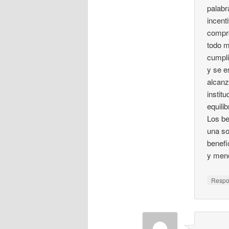
palabr
incent
compro
todo m
cumpli
y se e
alcanz
instit
equili
Los be
una so
benefi
y meno
Resp