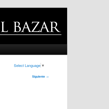
Select Language
▼
Siguiente
→