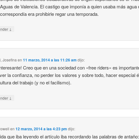
 Aguas de Valencia. El castigo que imponía a quien usaba más agua 
 correspondía era prohibirle regar una temporada.
↓
onder
i, Josefina
en
11 marzo, 2014 a las 11:26 am
dijo:
nteresante! Creo que en una sociedad con «free riders» es important
er la confianza, no perder los valores y sobre todo, hacer especial é
ultura del trabajo (y no el facilismo).
↓
onder
owell
en
12 marzo, 2014 a las 4:23 pm
dijo:
da que iba leyendo el artículo iba recordando las palabras de antaño