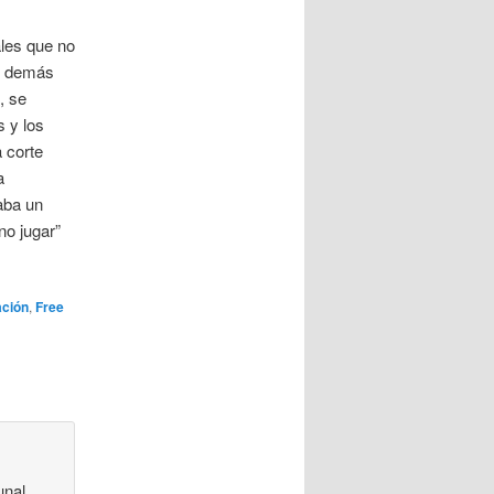
les que no
os demás
, se
s y los
 corte
a
aba un
no jugar”
ación
,
Free
unal