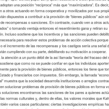
 adoptan una posición “recíproca” más que “maximizadora”. Es decir
 a otros actuando en forma cooperativa y movilizados por sus prop
stán dispuestos a contribuir a la provisión de “bienes públicos” aún sin
a de recompensas o sanciones. En contraste, cuando ven a otros ac
dos” o tomando ventaja entonces el resentimiento gana y retiran su
n. Incluso sostiene que los incentivos y las sanciones pueden debilit
necesaria para resolver estos problemas de acción colectiva porque 
 o el incremento de las recompensas y los castigos sería una señal 
stán cumpliendo con su parte, debilitando su motivación a cooperar.
 la atención a un punto débil de la así llamada “teoría del fracaso del
sostiene que como no se puede confiar en que los individuos aporte
mente para la provisión de bienes públicos, entonces los tiene que t
Estado y financiarlos con impuestos. Sin embargo, la llamada “econ
nal” muestra que la sociedad desarrolla instituciones o arreglos contra
en solucionar problemas de provisión de bienes públicos en forma vo
as soluciones encontramos las sanciones de los pares a quienes act
 las normas culturales y, dentro de ellas, los valores morales que Ka
bién varios casos particulares: ciertas investigaciones empíricas h