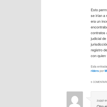
Esto permi
se irían a
era un inc
encontraba
contratos 
judicial d
jurisdicci
registro d
con quien 
Esta entrad
riders
por
M
5 COMENTARI
zuppi
e
Otro e