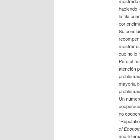
mostrado q
haciendo l
la fila c
por encim
Su conclu
recompensa
mostrar c
que no lo 
Pero al ma
atención 
problemas 
mayoría d
problemas
Un número 
cooperació
no coopera
“Reputatio
of Econom
and Intern