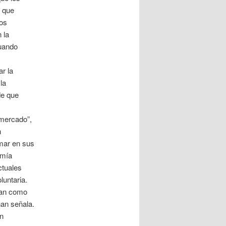
, que
ios
 la
tuando
ar la
la
de que
 mercado”,
n
omar en sus
omía
ctuales
luntaria.
úan como
han señala.
an