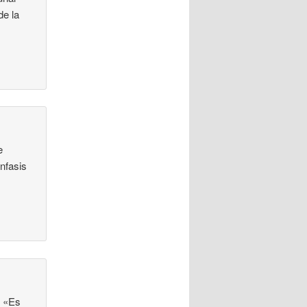
de la
e
nfasis
: «Es