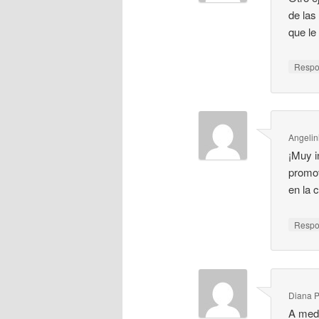
de las
que le
Resp
Angelin
¡Muy i
promov
en la c
Resp
Diana P
A medi