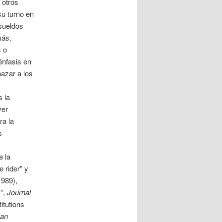
 otros
su turno en
sueldos
más.
s o
énfasis en
azar a los
s la
ver
ra la
s
e la
 rider” y
1989),
s”,
Journal
itutions
can