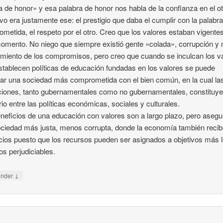
a de honor» y esa palabra de honor nos habla de la confianza en el ot
ivo era justamente ese: el prestigio que daba el cumplir con la palabr
metida, el respeto por el otro. Creo que los valores estaban vigente
omento. No niego que siempre existió gente «colada», corrupción y 
miento de los compromisos, pero creo que cuando se inculcan los v
stablecen políticas de educación fundadas en los valores se puede
ar una sociedad más comprometida con el bien común, en la cual la
uciones, tanto gubernamentales como no gubernamentales, constituy
brio entre las políticas económicas, sociales y culturales.
neficios de una educación con valores son a largo plazo, pero aseg
ciedad más justa, menos corrupta, donde la economía también reci
cios puesto que los recursos pueden ser asignados a objetivos más 
s perjudiciables.
↓
onder