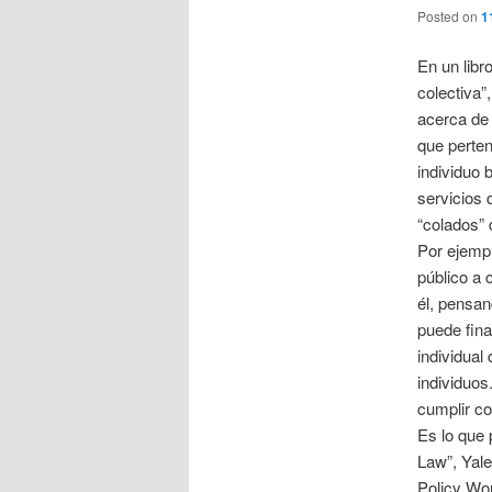
Posted on
1
En un libr
colectiva”
acerca de 
que perte
individuo 
servicios 
“colados” 
Por ejempl
público a 
él, pensan
puede fina
individual
individuos
cumplir co
Es lo que 
Law”, Yale
Policy Wor