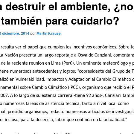
a destruir el ambiente, ¿no
 también para cuidarlo?
0 diciembre, 2014
por
Martin Krause
l resulta ver el papel que cumplen los incentivos económicos. Sobre t
 La Nación presenta un largo reportaje a Osvaldo Canziani, comentan
 de la reciente reunion en Lima (Perú). Un eminente meteorólogo y 
 tiene numerosos antecedentes y logros: “copresidente del Grupo de Tr
alizó en Vulnerabilidad, Impactos y Adaptación al Cambio Climático 
rnamental sobre Cambio Climático (IPCC), organismo que recibió el 
007. A lo largo de su extensa carrera -tiene 92 años-, Canziani tamb
numerosas tareas de asistencia técnica, tanto a nivel local como
nal, presidió organismos, redactó numerosos artículos de investigaci
o, incluso, para la docencia, labor que continúa en la actualidad.”