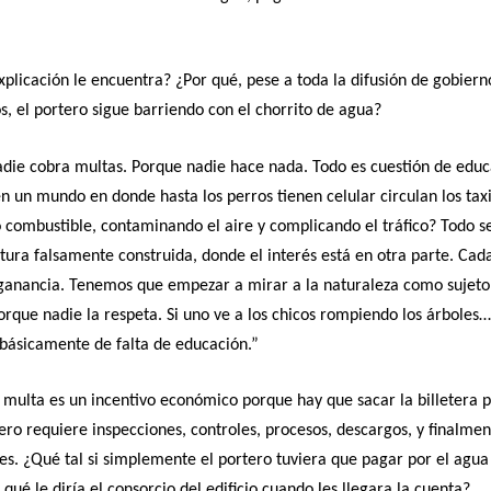
xplicación le encuentra? ¿Por qué, pese a toda la difusión de gobiern
, el portero sigue barriendo con el chorrito de agua?
die cobra multas. Porque nadie hace nada. Todo es cuestión de educ
n un mundo en donde hasta los perros tienen celular circulan los taxi
combustible, contaminando el aire y complicando el tráfico? Todo s
tura falsamente construida, donde el interés está en otra parte. Cad
 ganancia. Tenemos que empezar a mirar a la naturaleza como sujeto
rque nadie la respeta. Si uno ve a los chicos rompiendo los árboles…
básicamente de falta de educación.”
 multa es un incentivo económico porque hay que sacar la billetera 
ero requiere inspecciones, controles, procesos, descargos, y finalmen
es. ¿Qué tal si simplemente el portero tuviera que pagar por el agua
O qué le diría el consorcio del edificio cuando les llegara la cuenta?