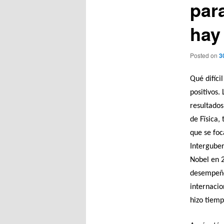
par
hay
Posted on
3
Qué difíci
positivos.
resultados
de Fïsica,
que se foc
Intergube
Nobel en 2
desempeñó 
internacio
hizo tiemp