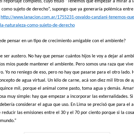
el reportaje completo, cuyo título “Tenemos que empezar a mirar a l
 como sujeto de derecho”, supongo que ya generaría polémica entre 
:
http://www.lanacion.com.ar/1755231-osvaldo-canziani-tenemos-qu
-la-naturaleza-como-sujeto-de-derecho
ede pensar en un tipo de crecimiento amigable con el ambiente?
ue ser austero. No hay que pensar cuántos hijos le voy a dejar al ambi
ijos míos puede mantener el ambiente. Pero somos una raza que viv
ro. Yo no reniego de eso, pero no hay que pasarse para el otro lado. 
concepto de agua virtual. Un kilo de carne, acá son diez mil litros de 
 quince mil, porque el animal come pasto, toma agua y demás. Amar
osa muy simple: hay que empezar a incorporar las externalidades. Si
debería considerar el agua que uso. En Lima se precisó que para el 
 reducir las emisiones entre el 30 y el 70 por ciento porque si la cosa
l mundo.”