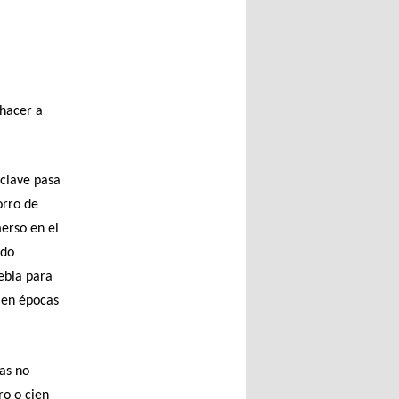
 hacer a
 clave pasa
orro de
erso en el
ido
iebla para
 en épocas
as no
o o cien