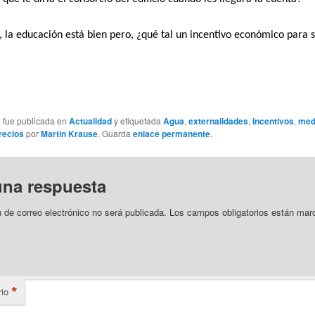
s, la educación está bien pero, ¿qué tal un incentivo económico para 
a fue publicada en
Actualidad
y etiquetada
Agua
,
externalidades
,
incentivos
,
med
recios
por
Martin Krause
. Guarda
enlace permanente
.
una respuesta
n de correo electrónico no será publicada.
Los campos obligatorios están mar
*
io