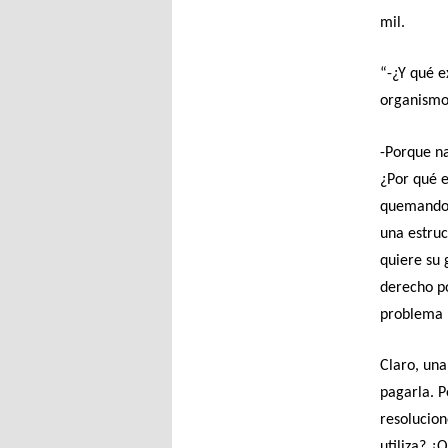
mil.
“-¿Y qué e
organismos
-Porque na
¿Por qué e
quemando 
una estruc
quiere su
derecho po
problema 
Claro, una
pagarla. P
resolucion
utiliza? ¿