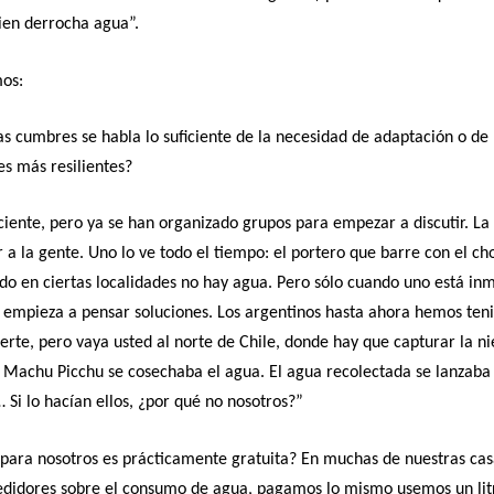
ien derrocha agua”.
os:
as cumbres se habla lo suficiente de la necesidad de adaptación o de
es más resilientes?
iciente, pero ya se han organizado grupos para empezar a discutir. La
 a la gente. Uno lo ve todo el tiempo: el portero que barre con el ch
o en ciertas localidades no hay agua. Pero sólo cuando uno está inm
 empieza a pensar soluciones. Los argentinos hasta ahora hemos ten
uerte, pero vaya usted al norte de Chile, donde hay que capturar la n
 Machu Picchu se cosechaba el agua. El agua recolectada se lanzaba
 Si lo hacían ellos, ¿por qué no nosotros?”
para nosotros es prácticamente gratuita? En muchas de nuestras cas
edidores sobre el consumo de agua, pagamos lo mismo usemos un litr