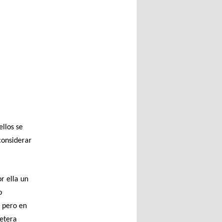
llos se
considerar
r ella un
o
, pero en
letera