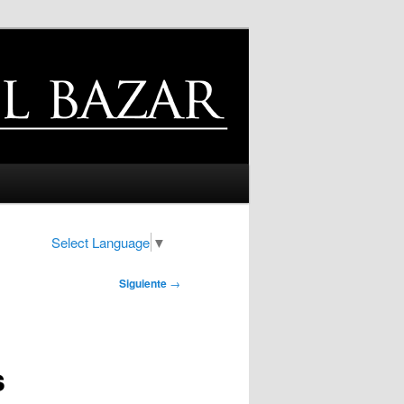
Select Language
▼
Siguiente
→
s