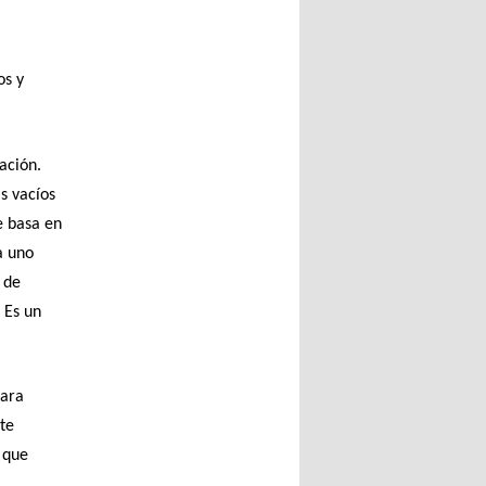
os y
ación.
s vacíos
e basa en
a uno
 de
 Es un
para
te
 que