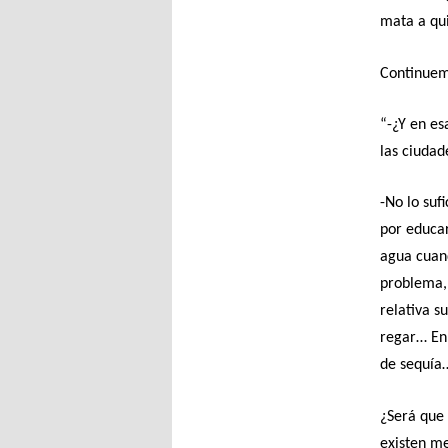
mata a qu
Continuem
“-¿Y en es
las ciudad
-No lo suf
por educar
agua cuand
problema,
relativa s
regar… En
de sequía…
¿Será que 
existen m