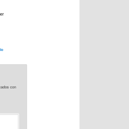
ser
io
cados con