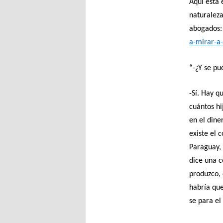
Aquí está 
naturaleza
abogados
a-mirar-a
“-¿Y se pu
-Sí. Hay q
cuántos h
en el dine
existe el 
Paraguay,
dice una c
produzco, 
habría que
se para e