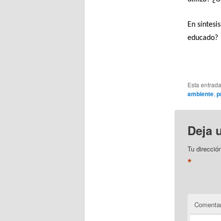
En síntesi
educado?
Esta entrad
ambiente
,
p
Deja 
Tu direcció
*
Comentar