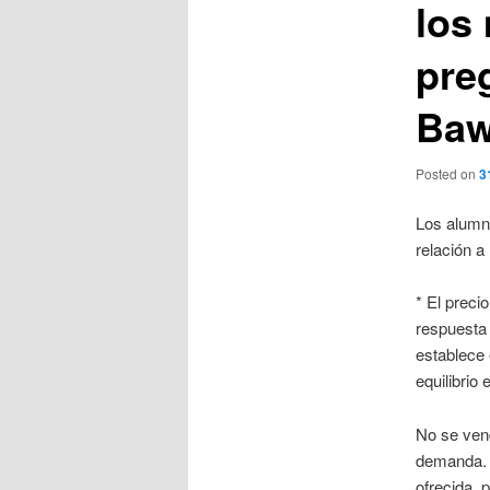
los
pre
Bawe
Posted on
3
Los alumn
relación a
* El preci
respuesta 
establece 
equilibrio
No se vend
demanda. 
ofrecida, 