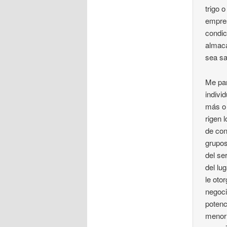
trigo 
empres
condic
almaca
sea sa
Me par
indivi
más o 
rigen 
de con
grupos
del se
del lu
le oto
negoci
potenc
menor 