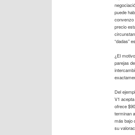
negociació
puede hab
convenzo q
precio est
circunstan
“dadas” es
¿El motivo
parejas de
intercambi
exactame
Del ejempl
V1 acepta
ofrece $90
terminan a
más bajo q
su valorac