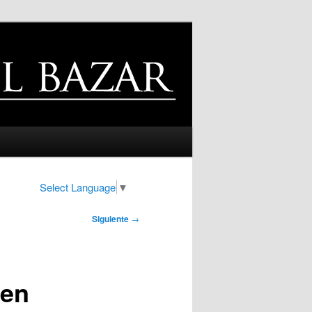
Select Language
▼
Siguiente
→
 en