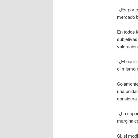
-¿Es por e
mercado b
En todos 
subjetivas
valoracion
-¿El equil
el mismo 
Solamente
una unidad
considera 
-¿La capac
marginale
Si, si mod