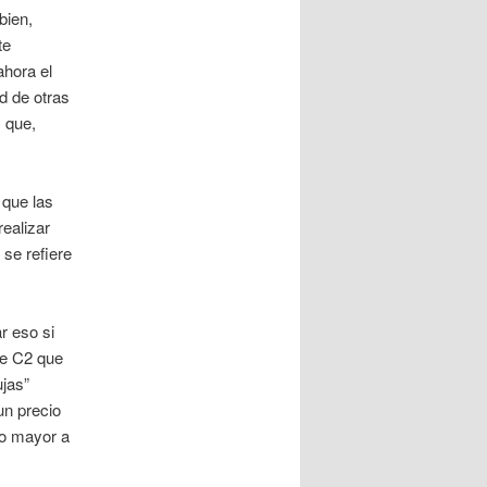
bien,
te
ahora el
d de otras
s que,
 que las
ealizar
se refiere
r eso si
ce C2 que
ujas”
un precio
io mayor a