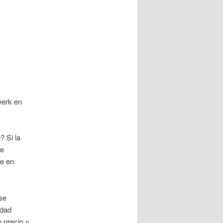
werk en
? Si la
se
te en
se
idad
 precio y