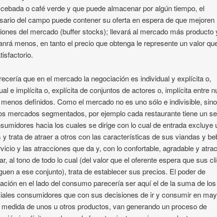
o cebada o café verde y que puede almacenar por algún tiempo, el
ario del campo puede contener su oferta en espera de que mejoren 
iones del mercado (buffer stocks); llevará al mercado más producto 
nrá menos, en tanto el precio que obtenga le represente un valor que
tisfactorio.
ecería que en el mercado la negociación es individual y explícita o,
dual e implícita o, explícita de conjuntos de actores o, implícita entre 
menos definidos. Como el mercado no es uno sólo e indivisible, sin
los mercados segmentados, por ejemplo cada restaurante tiene un se
sumidores hacia los cuales se dirige con lo cual de entrada excluye
 y trata de atraer a otros con las características de sus viandas y be
rvicio y las atracciones que da y, con lo confortable, agradable y atrac
gar, al tono de todo lo cual (del valor que el oferente espera que sus cl
rguen a ese conjunto), trata de establecer sus precios. El poder de
ación en el lado del consumo parecería ser aquí el de la suma de los
iales consumidores que con sus decisiones de ir y consumir en may
medida de unos u otros productos, van generando un proceso de