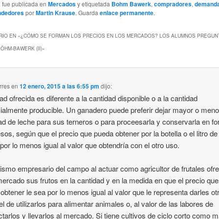
a fue publicada en
Mercados
y etiquetada
Bohm Bawerk
,
compradores
,
demand
ndedores
por
Martin Krause
. Guarda
enlace permanente
.
IO EN «
¿CÓMO SE FORMAN LOS PRECIOS EN LOS MERCADOS? LOS ALUMNOS PREGUN
ÖHM-BAWERK (II)
»
rres
en
12 enero, 2015 a las 6:55 pm
dijo:
ad ofrecida es diferente a la cantidad disponible o a la cantidad
ialmente producible. Un ganadero puede preferir dejar mayor o meno
ad de leche para sus terneros o para proceesarla y conservarla en f
sos, según que el precio que pueda obtener por la botella o el litro de
 por lo menos igual al valor que obtendría con el otro uso.
smo empresario del campo al actuar como agricultor de frutales ofr
mercado sus frutos en la cantidad y en la medida en que el precio que
obtener le sea por lo menos igual al valor que le representa darles ot
l de utilizarlos para alimentar animales o, al valor de las labores de
ctarlos y llevarlos al mercado. Si tiene cultivos de ciclo corto como m