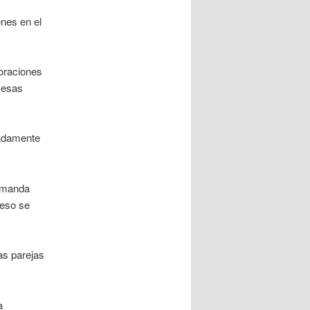
enes en el
oraciones
 esas
madamente
demanda
 eso se
as parejas
a