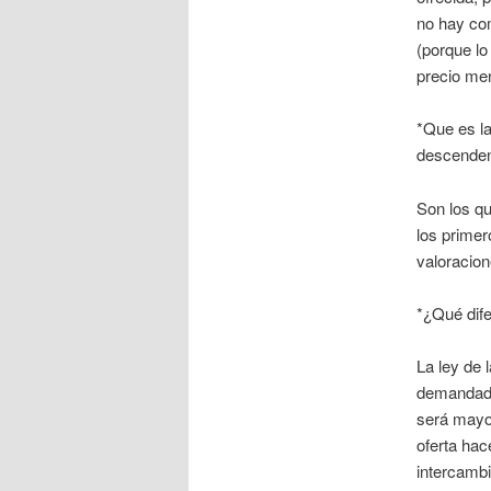
no hay co
(porque lo
precio men
*Que es la
descenden
Son los q
los primer
valoracion
*¿Qué dife
La ley de 
demandada 
será mayo
oferta hac
intercamb