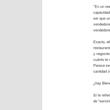
*En un res
capacidad
ser que un
vendedores
vendedore
Exacto, el
restaurant
y negocie
cuánto te 
Parece ser
cantidad (
¿hay Biene
Sí te refi
de “servici