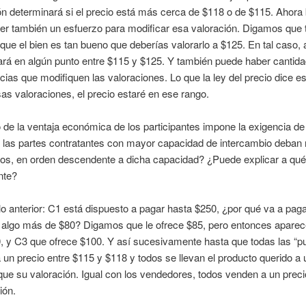
n determinará si el precio está más cerca de $118 o de $115. Ahora 
er también un esfuerzo para modificar esa valoración. Digamos que 
ue el bien es tan bueno que deberías valorarlo a $125. En tal caso, 
ará en algún punto entre $115 y $125. Y también puede haber cantida
cias que modifiquen las valoraciones. Lo que la ley del precio dice e
as valoraciones, el precio estaré en ese rango.
 de la ventaja económica de los participantes impone la exigencia de
 las partes contratantes con mayor capacidad de intercambio deban r
os, en orden descendente a dicha capacidad? ¿Puede explicar a qué 
nte?
o anterior: C1 está dispuesto a pagar hasta $250, ¿por qué va a paga
 algo más de $80? Digamos que le ofrece $85, pero entonces apare
, y C3 que ofrece $100. Y así sucesivamente hasta que todas las “p
 un precio entre $115 y $118 y todos se llevan el producto querido a 
ue su valoración. Igual con los vendedores, todos venden a un prec
ión.