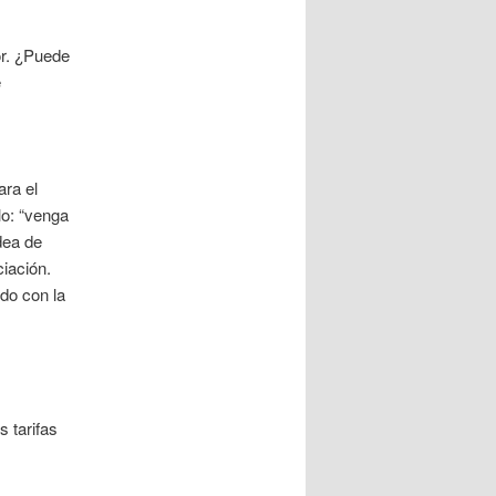
or. ¿Puede
e
ara el
lo: “venga
dea de
ciación.
do con la
s tarifas