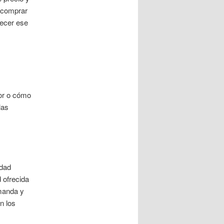
 comprar
recer ese
or o cómo
las
idad
 ofrecida
manda y
n los