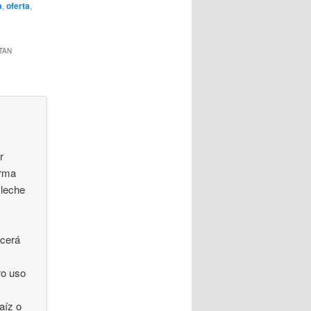
a
,
oferta
,
TAN
r
orma
 leche
ecerá
ro uso
aíz o