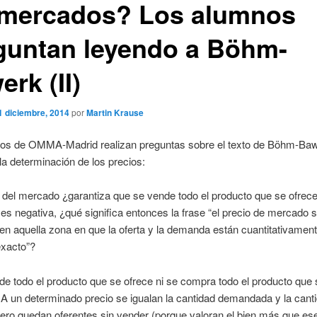
 mercados? Los alumnos
guntan leyendo a Böhm-
rk (II)
1 diciembre, 2014
por
Martin Krause
os de OMMA-Madrid realizan preguntas sobre el texto de Böhm-Ba
 la determinación de los precios:
o del mercado ¿garantiza que se vende todo el producto que se ofrece
es negativa, ¿qué significa entonces la frase “el precio de mercado 
en aquella zona en que la oferta y la demanda están cuantitativamen
 exacto”?
e todo el producto que se ofrece ni se compra todo el producto que 
A un determinado precio se igualan la cantidad demandada y la cant
pero quedan oferentes sin vender (porque valoran el bien más que ese