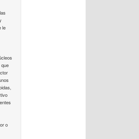
las
y
 le
núcleos
o que
ctor
 unos
bidas,
tivo
ientes
or o