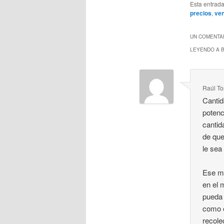
Esta entrad
precios
,
ve
UN COMENTAR
LEYENDO A B
Raúl To
Cantid
potenc
cantid
de que
le sea
Ese mi
en el 
pueda 
como e
recole