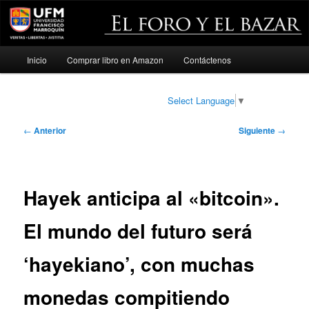
Menú
Inicio
Comprar libro en Amazon
Contáctenos
Ir
principal
al
Select Language
▼
contenido
Navegación
←
Anterior
Siguiente
→
de
principal
entradas
Hayek anticipa al «bitcoin».
El mundo del futuro será
‘hayekiano’, con muchas
monedas compitiendo