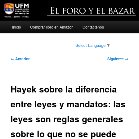
Menú
Inicio
Comprar libro en Amazon
Contáctenos
Ir
principal
al
Select Language
▼
contenido
Navegación
←
Anterior
Siguiente
→
de
principal
entradas
Hayek sobre la diferencia
entre leyes y mandatos: las
leyes son reglas generales
sobre lo que no se puede