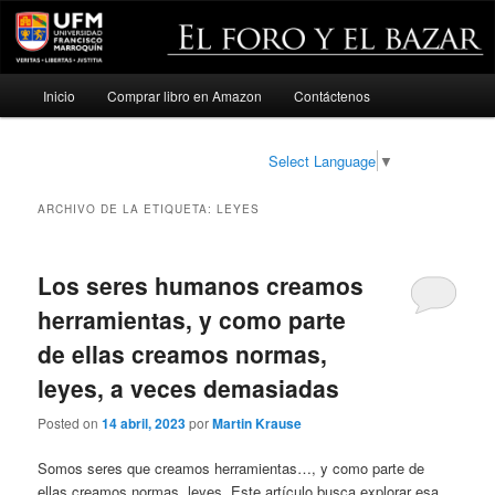
Menú
Inicio
Comprar libro en Amazon
Contáctenos
Ir
Ir
principal
al
al
Select Language
▼
contenido
contenido
ARCHIVO DE LA ETIQUETA:
LEYES
principal
secundario
Los seres humanos creamos
herramientas, y como parte
de ellas creamos normas,
leyes, a veces demasiadas
Posted on
14 abril, 2023
por
Martin Krause
Somos seres que creamos herramientas…, y como parte de
ellas creamos normas, leyes. Este artículo busca explorar esa