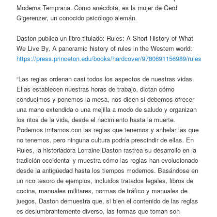
Moderna Temprana. Como anécdota, es la mujer de Gerd
Gigerenzer, un conocido psicólogo alemán.
Daston publica un libro titulado: Rules: A Short History of What
We Live By, A panoramic history of rules in the Western world:
https://press.princeton.edu/books/hardcover/9780691156989/rules
“Las reglas ordenan casi todos los aspectos de nuestras vidas.
Ellas establecen nuestras horas de trabajo, dictan cómo
conducimos y ponemos la mesa, nos dicen si debemos ofrecer
una mano extendida o una mejilla a modo de saludo y organizan
los ritos de la vida, desde el nacimiento hasta la muerte.
Podemos irritarnos con las reglas que tenemos y anhelar las que
no tenemos, pero ninguna cultura podría prescindir de ellas. En
Rules, la historiadora Lorraine Daston rastrea su desarrollo en la
tradición occidental y muestra cómo las reglas han evolucionado
desde la antigüedad hasta los tiempos modernos. Basándose en
un rico tesoro de ejemplos, incluidos tratados legales, libros de
cocina, manuales militares, normas de tráfico y manuales de
juegos, Daston demuestra que, si bien el contenido de las reglas
es deslumbrantemente diverso, las formas que toman son