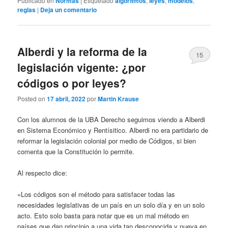
Publicado en
Normas
|
Etiquetado
algoritmos
,
leyes
,
modelos
,
reglas
|
Deja un comentario
Alberdi y la reforma de la
15
legislación vigente: ¿por
códigos o por leyes?
Posted on
17 abril, 2022
por
Martin Krause
Con los alumnos de la UBA Derecho seguimos viendo a Alberdi
en Sistema Económico y Rentísitico. Alberdi no era partidario de
reformar la legislación colonial por medio de Códigos, si bien
comenta que la Constitución lo permite.
Al respecto dice:
«Los códigos son el método para satisfacer todas las
necesidades legislativas de un país en un solo día y en un solo
acto. Esto solo basta para notar que es un mal método en
países que dan principio a una vida tan desconocida y nueva en