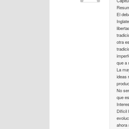
Capitu
Resu
El deb
Inglat
libert
tradic
otra e
tradic
imperf
que a 
La may
ideas 
produc
No ser
que es 
Intere
Difíci
evoluc
ahora 