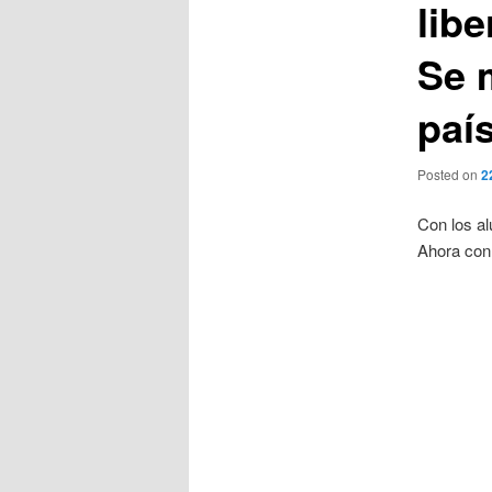
libe
Se 
paí
Posted on
2
Con los a
Ahora con 