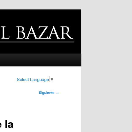
Select Language
▼
Siguiente
→
 la