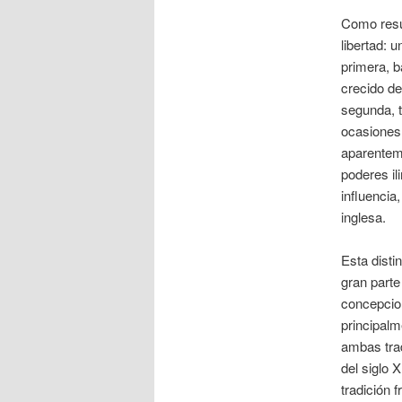
Como resul
libertad: 
primera, b
crecido d
segunda, 
ocasiones,
aparenteme
poderes il
influencia
inglesa.
Esta disti
gran parte
concepcion
principalm
ambas trad
del siglo 
tradición 