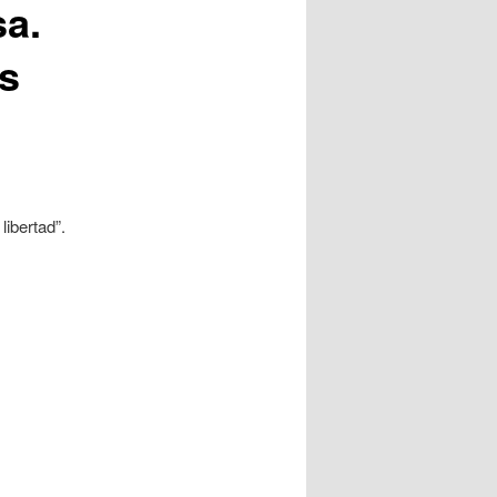
sa.
s
ibertad”.