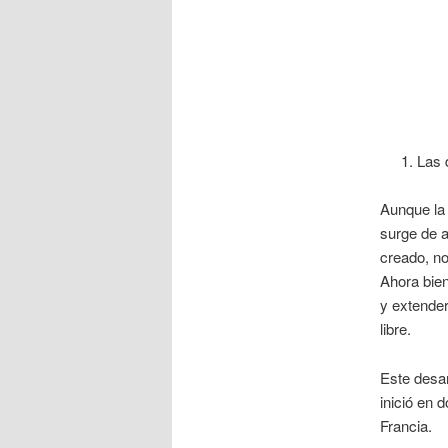
Las 
Aunque la 
surge de a
creado, no
Ahora bie
y extender 
libre.
Este desarr
inició en d
Francia.