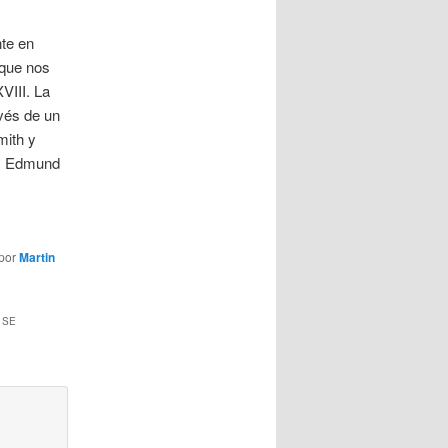
nte en
 que nos
VIII. La
vés de un
mith y
r, Edmund
por
Martin
 SE