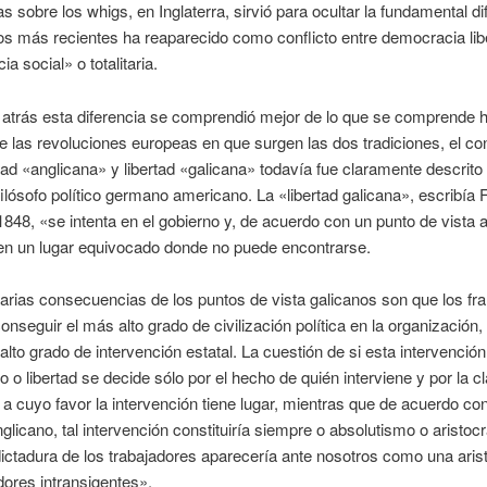
s sobre los whigs, en Inglaterra, sirvió para ocultar la fundamental di
s más recientes ha reaparecido como conflicto entre democracia lib
a social» o totalitaria.
atrás esta diferencia se comprendió mejor de lo que se comprende h
e las revoluciones europeas en que surgen las dos tradiciones, el co
rtad «anglicana» y libertad «galicana» todavía fue claramente descrito
ilósofo político germano americano. La «libertad galicana», escribía 
1848, «se intenta en el gobierno y, de acuerdo con un punto de vista 
en un lugar equivocado donde no puede encontrarse.
rias consecuencias de los puntos de vista galicanos son que los fr
conseguir el más alto grado de civilización política en la organización, 
alto grado de intervención estatal. La cuestión de si esta intervención
 o libertad se decide sólo por el hecho de quién interviene y por la c
 a cuyo favor la intervención tiene lugar, mientras que de acuerdo con
nglicano, tal intervención constituiría siempre o absolutismo o aristocr
ictadura de los trabajadores aparecería ante nosotros como una aris
dores intransigentes».