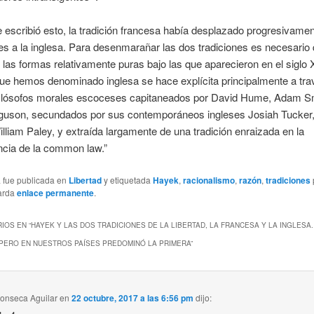
escribió esto, la tradición francesa había desplazado progresivame
es a la inglesa. Para desenmarañar las dos tradiciones es necesario
 las formas relativamente puras bajo las que aparecieron en el siglo X
que hemos denominado inglesa se hace explícita principalmente a tra
filósofos morales escoceses capitaneados por David Hume, Adam S
uson, secundados por sus contemporáneos ingleses Josiah Tucke
lliam Paley, y extraída largamente de una tradición enraizada en la
ncia de la common law.”
a fue publicada en
Libertad
y etiquetada
Hayek
,
racionalismo
,
razón
,
tradiciones
arda
enlace permanente
.
IOS EN “
HAYEK Y LAS DOS TRADICIONES DE LA LIBERTAD, LA FRANCESA Y LA INGLESA.
PERO EN NUESTROS PAÍSES PREDOMINÓ LA PRIMERA
”
Fonseca Aguilar
en
22 octubre, 2017 a las 6:56 pm
dijo: