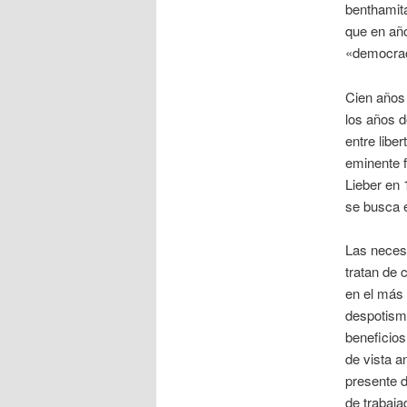
benthamita
que en año
«democraci
Cien años 
los años d
entre libe
eminente f
Lieber en 
se busca 
Las necesa
tratan de 
en el más 
despotismo
beneficios
de vista a
presente d
de trabaja