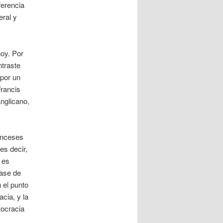
ferencia
eral y
oy. Por
ntraste
 por un
Francis
anglicano,
anceses
es decir,
 es
lase de
 el punto
acia, y la
tocracia