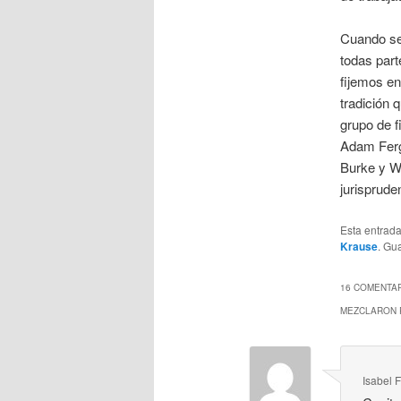
Cuando se 
todas part
fijemos en
tradición 
grupo de 
Adam Ferg
Burke y Wi
jurisprude
Esta entrad
Krause
. Gu
16 COMENTAR
MEZCLARON 
Isabel 