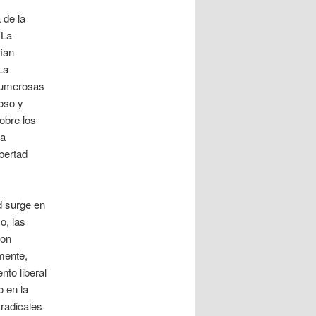
 de la
 La
bían
La
 numerosas
ioso y
obre los
va
ibertad
d surge en
o, las
ron
mente,
to liberal
o en la
 radicales