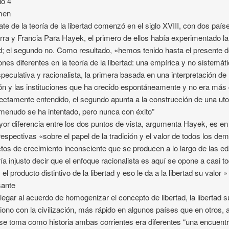
lo 4
men
ate de la teoría de la libertad comenzó en el siglo XVIII, con dos país
erra y Francia Para Hayek, el primero de ellos había experimentado la
ad; el segundo no. Como resultado, «hemos tenido hasta el presente 
iones diferentes en la teoría de la libertad: una empírica y no sistemáti
speculativa y racionalista, la primera basada en una interpretación de 
ión y las instituciones que ha crecido espontáneamente y no era más
ectamente entendido, el segundo apunta a la construcción de una uto
menudo se ha intentado, pero nunca con éxito”
or diferencia entre los dos puntos de vista, argumenta Hayek, es en
respectivas «sobre el papel de la tradición y el valor de todos los de
tos de crecimiento inconsciente que se producen a lo largo de las e
ía injusto decir que el enfoque racionalista es aquí se opone a casi to
el producto distintivo de la libertad y eso le da a la libertad su valor »
sante
l llegar al acuerdo de homogenizar el concepto de libertad, la libertad s
iono con la civilización, más rápido en algunos países que en otros,
se toma como historia ambas corrientes era diferentes “una encuent