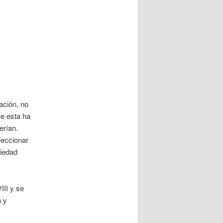
ación, no
ue esta ha
erían.
feccionar
ciedad
III y se
a y