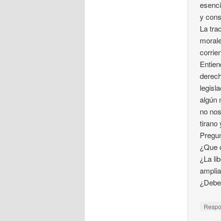
esenci
y cons
La tra
morale
corrie
Entien
derech
legisl
algún 
no nos
tirano
Pregun
¿Que c
¿La li
ampli
¿Debe 
Resp