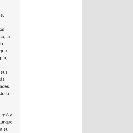
es,
dos
ca, la
la
 que
pía,
 sus
más
dades.
do lo
urgió y
 aunque
ra su