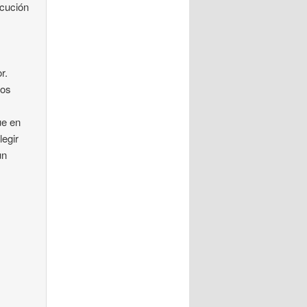
ecución
r.
mos
ue en
legir
un