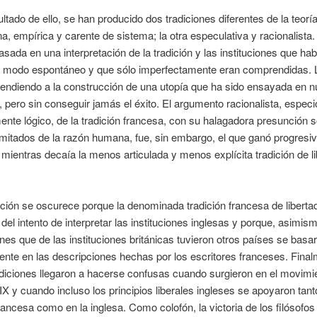
tado de ello, se han producido dos tradiciones diferentes de la teoría
una, empírica y carente de sistema; la otra especulativa y racionalista.
asada en una interpretación de la tradición y las instituciones que ha
e modo espontáneo y que sólo imperfectamente eran comprendidas. 
tendiendo a la construcción de una utopía que ha sido ensayada en
 pero sin conseguir jamás el éxito. El argumento racionalista, espec
nte lógico, de la tradición francesa, con su halagadora presunción s
imitados de la razón humana, fue, sin embargo, el que ganó progresi
, mientras decaía la menos articulada y menos explícita tradición de l
nción se oscurece porque la denominada tradición francesa de liberta
 del intento de interpretar las instituciones inglesas y porque, asimism
es que de las instituciones británicas tuvieron otros países se basa
ente en las descripciones hechas por los escritores franceses. Final
iciones llegaron a hacerse confusas cuando surgieron en el movimien
XIX y cuando incluso los principios liberales ingleses se apoyaron tant
francesa como en la inglesa. Como colofón, la victoria de los filósofos