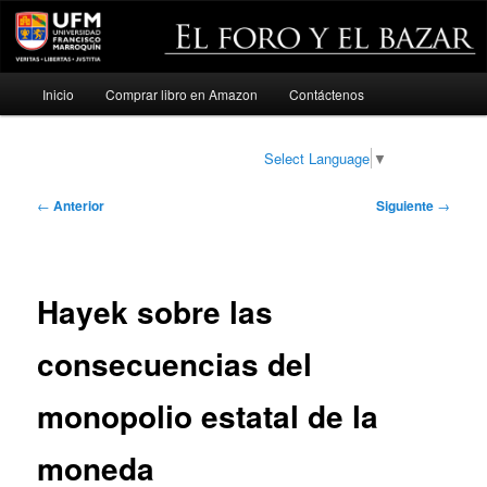
Menú
Inicio
Comprar libro en Amazon
Contáctenos
Ir
principal
al
Select Language
▼
contenido
Navegación
←
Anterior
Siguiente
→
de
principal
entradas
Hayek sobre las
consecuencias del
monopolio estatal de la
moneda