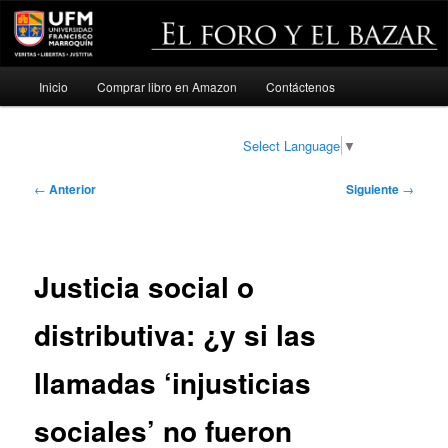
Menú
Inicio
Comprar libro en Amazon
Contáctenos
Ir
principal
al
Select Language
▼
contenido
Navegación
←
Anterior
Siguiente
→
de
principal
entradas
Justicia social o
distributiva: ¿y si las
llamadas ‘injusticias
sociales’ no fueron