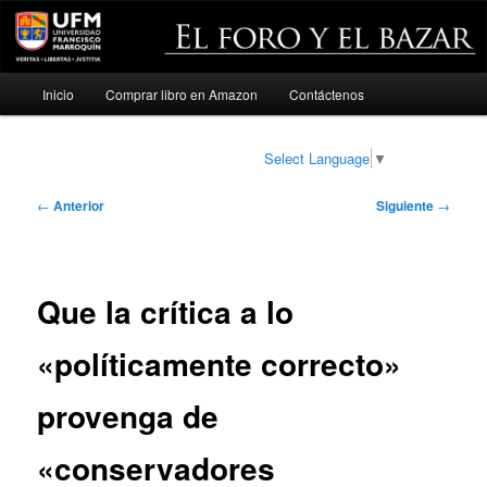
Menú
Inicio
Comprar libro en Amazon
Contáctenos
Ir
principal
al
Select Language
▼
contenido
Navegación
←
Anterior
Siguiente
→
de
principal
entradas
Que la crítica a lo
«políticamente correcto»
provenga de
«conservadores