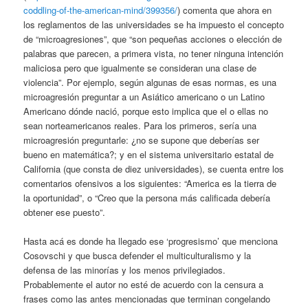
coddling-of-the-american-mind/399356/
) comenta que ahora en
los reglamentos de las universidades se ha impuesto el concepto
de “microagresiones”, que “son pequeñas acciones o elección de
palabras que parecen, a primera vista, no tener ninguna intención
maliciosa pero que igualmente se consideran una clase de
violencia”. Por ejemplo, según algunas de esas normas, es una
microagresión preguntar a un Asiático americano o un Latino
Americano dónde nació, porque esto implica que el o ellas no
sean norteamericanos reales. Para los primeros, sería una
microagresión preguntarle: ¿no se supone que deberías ser
bueno en matemática?; y en el sistema universitario estatal de
California (que consta de diez universidades), se cuenta entre los
comentarios ofensivos a los siguientes: “America es la tierra de
la oportunidad”, o “Creo que la persona más calificada debería
obtener ese puesto”.
Hasta acá es donde ha llegado ese ‘progresismo’ que menciona
Cosovschi y que busca defender el multiculturalismo y la
defensa de las minorías y los menos privilegiados.
Probablemente el autor no esté de acuerdo con la censura a
frases como las antes mencionadas que terminan congelando