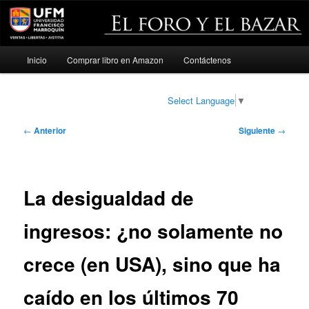
Menú
Inicio
Comprar libro en Amazon
Contáctenos
Ir
principal
al
Select Language
▼
contenido
Navegación
←
Anterior
Siguiente
→
de
principal
entradas
La desigualdad de
ingresos: ¿no solamente no
crece (en USA), sino que ha
caído en los últimos 70