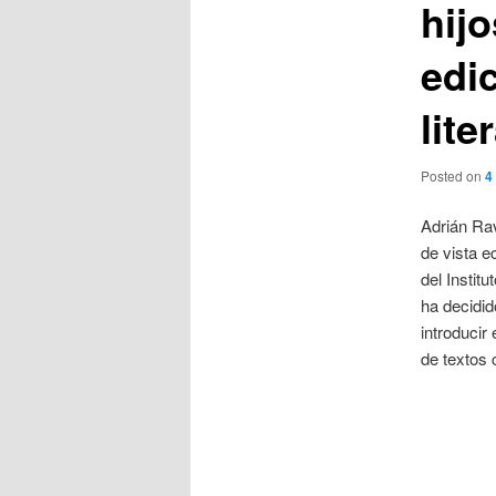
hij
edic
lite
Posted on
4
Adrián Rav
de vista e
del Instit
ha decidid
introducir
de textos c