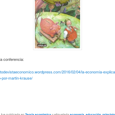
la conferencia:
untodevistaeconomico.wordpress.com/2016/02/04/la-economia-explic
o-por-martin-krause/
a fue publicada en
Teoría económica
y etiquetada
economía
,
educación
,
principi