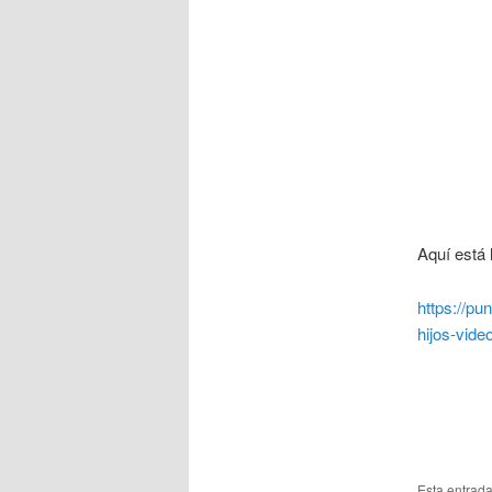
Aquí está 
https://p
hijos-vide
Esta entrad