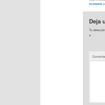
economía
p
Deja 
Tu direcció
*
Comentar