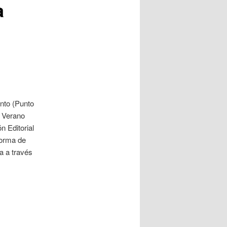
a
nto (Punto
e Verano
n Editorial
forma de
ía a través