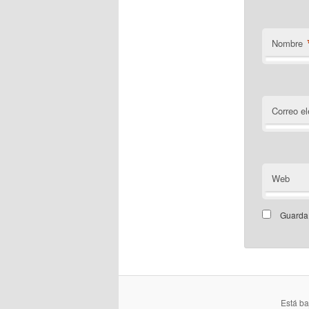
Nombre
Correo el
Web
Guarda 
Está b