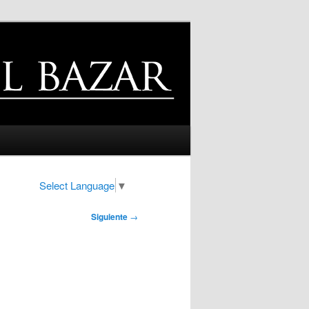
Select Language
▼
Siguiente
→