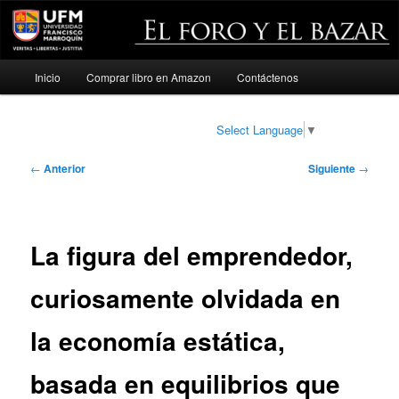
Menú
Inicio
Comprar libro en Amazon
Contáctenos
Ir
principal
al
Select Language
▼
contenido
Navegación
←
Anterior
Siguiente
→
de
principal
entradas
La figura del emprendedor,
curiosamente olvidada en
la economía estática,
basada en equilibrios que