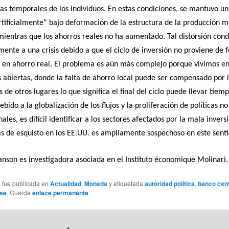
as temporales de los individuos. En estas condiciones, se mantuvo un
rtificialmente” bajo deformación de la estructura de la producción m
mientras que los ahorros reales no ha aumentado. Tal distorsión con
mente a una crisis debido a que el ciclo de inversión no proviene de 
 en ahorro real. El problema es aún más complejo porque vivimos e
abiertas, donde la falta de ahorro local puede ser compensado por 
 de otros lugares lo que significa el final del ciclo puede llevar tiemp
bido a la globalización de los flujos y la proliferación de políticas no
ales, es difícil identificar a los sectores afectados por la mala inversi
s de esquisto en los EE.UU. es ampliamente sospechoso en este senti
anson es investigadora asociada en el Instituto économique Molinari.
a fue publicada en
Actualidad
,
Moneda
y etiquetada
autoridad política
,
banco cent
use
. Guarda
enlace permanente
.