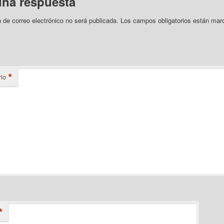
una respuesta
n de correo electrónico no será publicada.
Los campos obligatorios están mar
*
io
*