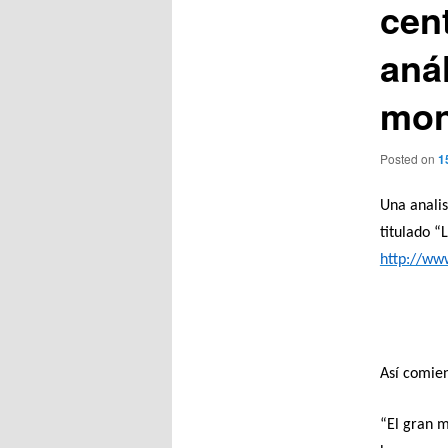
cent
anál
mon
Posted on
1
Una analis
titulado “
http://www
Así comie
“El gran m