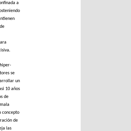
confinada a
sosteniendo
antienen
 de
para
isiva.
 hiper-
tores se
arrollar un
asi 10 años
os de
 mala
n concepto
aración de
eja las