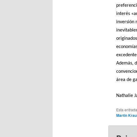
preferenci
interés «a
inversión 
inevitable
originados
economías 
excedentes
Además, de
convencion
área de ga
Nathalie J
Esta entrad
Martin Kra