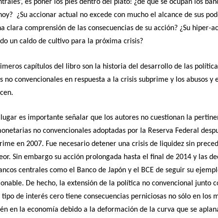
trales’, es poner los pies dentro del plato: ¿de qué se ocupan los ban
hoy? ¿Su accionar actual no excede con mucho el alcance de sus pod
a clara comprensión de las consecuencias de su acción? ¿Su hiper-a
do un caldo de cultivo para la próxima crisis?
imeros capítulos del libro son la historia del desarrollo de las política
 no convencionales en respuesta a la crisis subprime y los abusos y 
acen.
lugar es importante señalar que los autores no cuestionan la pertine
monetarias no convencionales adoptadas por la Reserva Federal despu
prime en 2007. Fue necesario detener una crisis de liquidez sin prece
peor. Sin embargo su acción prolongada hasta el final de 2014 y las de
ancos centrales como el Banco de Japón y el BCE de seguir su ejempl
onable. De hecho, la extensión de la política no convencional junto c
e tipo de interés cero tiene consecuencias perniciosas no sólo en los 
én en la economía debido a la deformación de la curva que se aplan