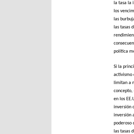
la tasa la
los vencim
las burbuj
las tasas 
rendimient
consecuenc
política m
Si la prin
activismo 
limitan a 
concepto, 
en los EE.
inversión 
inversión 
poderoso q
las tasas 