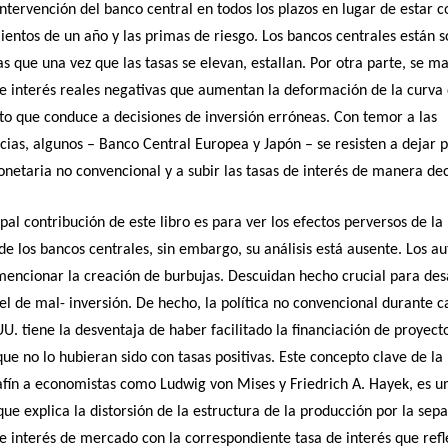
 intervención del banco central en todos los plazos en lugar de estar 
ientos de un año y las primas de riesgo. Los bancos centrales están 
as que una vez que las tasas se elevan, estallan. Por otra parte, se m
de interés reales negativas que aumentan la deformación de la curva
o que conduce a decisiones de inversión erróneas. Con temor a las
ias, algunos – Banco Central Europea y Japón – se resisten a dejar 
onetaria no convencional y a subir las tasas de interés de manera dec
cipal contribución de este libro es para ver los efectos perversos de la
de los bancos centrales, sin embargo, su análisis está ausente. Los au
mencionar la creación de burbujas. Descuidan hecho crucial para des
el de mal- inversión. De hecho, la política no convencional durante c
UU. tiene la desventaja de haber facilitado la financiación de proyect
que no lo hubieran sido con tasas positivas. Este concepto clave de la
afín a economistas como Ludwig von Mises y Friedrich A. Hayek, es u
ue explica la distorsión de la estructura de la producción por la sep
de interés de mercado con la correspondiente tasa de interés que refl