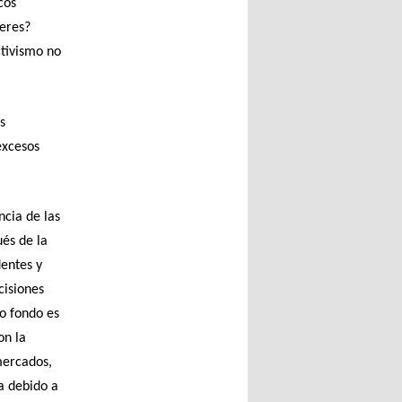
cos
eres?
ctivismo no
s
excesos
ncia de las
és de la
dentes y
cisiones
o fondo es
on la
mercados,
a debido a