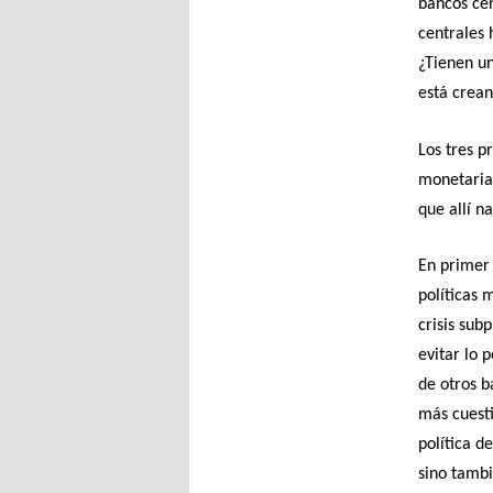
bancos cen
centrales 
¿Tienen un
está crean
Los tres pr
monetarias
que allí n
En primer 
políticas 
crisis sub
evitar lo 
de otros b
más cuesti
política d
sino tambi