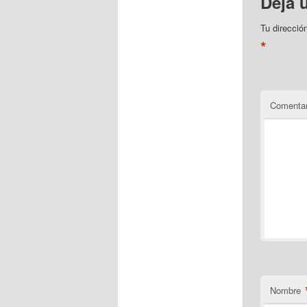
Deja 
Tu direcció
*
Comentar
Nombre