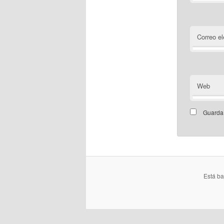
Correo el
Web
Guarda 
Está b