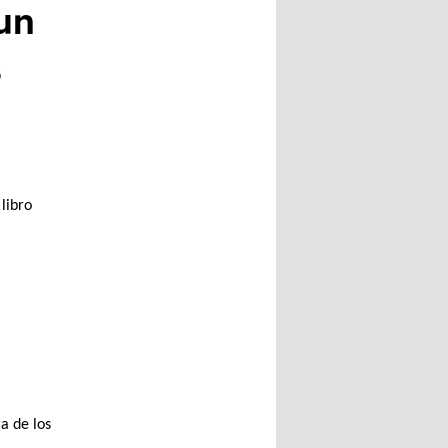
 un
s
libro
a de los