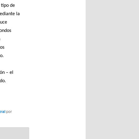
 tipo de
ediante la
duce
fondos
n
los
o.
ón – el
do.
ral
por