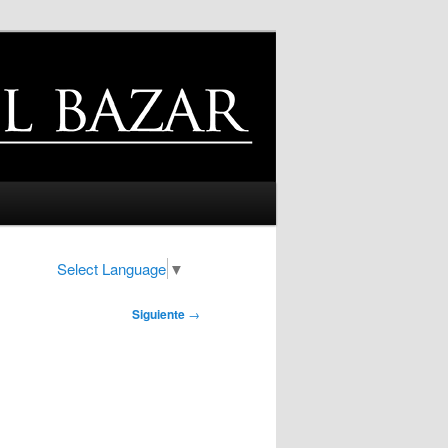
Select Language
▼
Siguiente
→