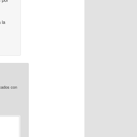
 la
cados con