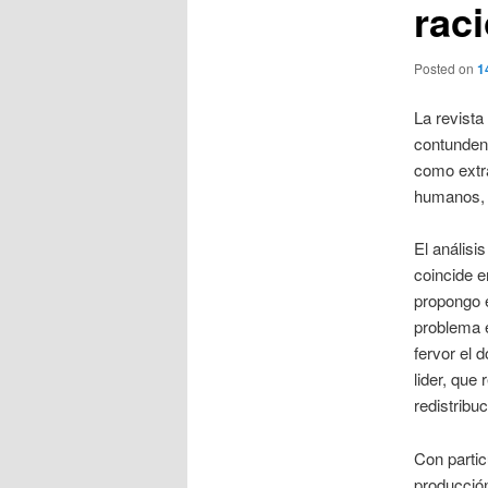
raci
Posted on
1
La revista
contundent
como extr
humanos, d
El análisis
coincide e
propongo e
problema e
fervor el 
lider, que
redistribuc
Con partic
producción