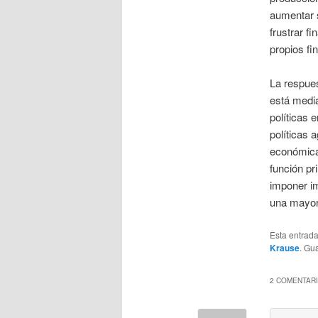
aumentar s
frustrar f
propios fi
La respues
está media
políticas e
políticas 
económica 
función pri
imponer im
una mayor
Esta entrad
Krause
. Gu
2 COMENTARI