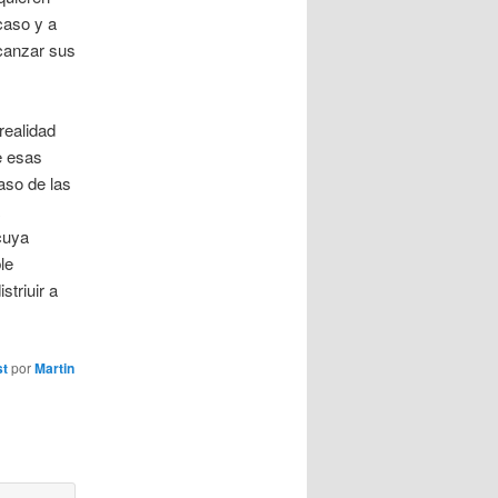
caso y a
lcanzar sus
realidad
e esas
caso de las
cuya
le
striuir a
st
por
Martin