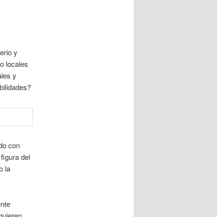
erio y
o locales
les y
bilidades?
ado con
figura del
o la
ente
quieren