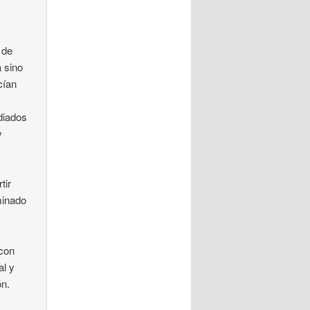
 de
a sino
cían
diados
y
tir
minado
 con
al y
ón.