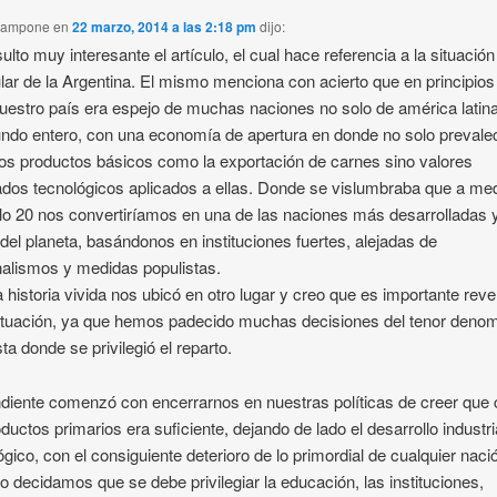
Ciampone
en
22 marzo, 2014 a las 2:18 pm
dijo:
ulto muy interesante el artículo, el cual hace referencia a la situación
ular de la Argentina. El mismo menciona con acierto que en principios
nuestro país era espejo de muchas naciones no solo de américa latin
ndo entero, con una economía de apertura en donde no solo prevale
os productos básicos como la exportación de carnes sino valores
dos tecnológicos aplicados a ellas. Donde se vislumbraba que a me
glo 20 nos convertiríamos en una de las naciones más desarrolladas 
 del planeta, basándonos en instituciones fuertes, alejadas de
alismos y medidas populistas.
a historia vivida nos ubicó en otro lugar y creo que es importante rever
ituación, ya que hemos padecido muchas decisiones del tenor deno
sta donde se privilegió el reparto.
diente comenzó con encerrarnos en nuestras políticas de creer que
oductos primarios era suficiente, dejando de lado el desarrollo industri
ógico, con el consiguiente deterioro de lo primordial de cualquier naci
 decidamos que se debe privilegiar la educación, las instituciones,