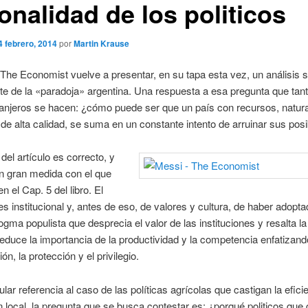
onalidad de los politicos
4 febrero, 2014
por
Martin Krause
 The Economist vuelve a presentar, en su tapa esta vez, un análisis s
e de la «paradoja» argentina. Una respuesta a esa pregunta que tant
anjeros se hacen: ¿cómo puede ser que un país con recursos, natura
e alta calidad, se suma en un constante intento de arruinar sus posi
 del artículo es correcto, y
n gran medida con el que
n el Cap. 5 del libro. El
s institucional y, antes de eso, de valores y cultura, de haber adopt
dogma populista que desprecia el valor de las instituciones y resalta la 
 reduce la importancia de la productividad y la competencia enfatizand
ión, la protección y el privilegio.
ular referencia al caso de las políticas agrícolas que castigan la efici
 local, la pregunta que se busca contestar es: ¿porqué politicos que 