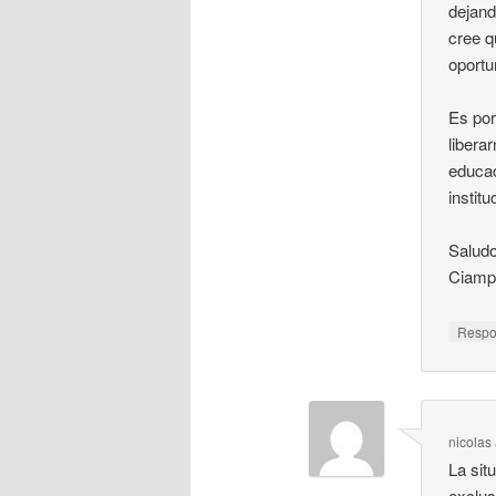
dejand
cree q
oportu
Es por
libera
educac
instit
Saludo
Ciamp
Resp
nicolas
La sit
exclus