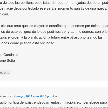
o de lado las políticas populistas de reparto manejadas desde un po
ue nadie deba controlarlo ese será el momento quizás de una nueva
nidad.
 ello que creo que los mayores desafíos que tenemos por delante pa
rnos de este estigma de lo que pudimos ser y aun no somos, son prior
ión, el orden y la planificación a futuro entre otras, priorizando las
uciones como pilar de esta sociedad.
s Cordiales
one Sofía
↓
onder
 abregu
en
4 mayo, 2014 a las 6:16 pm
dijo:
uación critica del pais, endeudamientos, inflacion, etc. pertebece pura
ivamente a la mala administración y devastadoras politicas aplicada