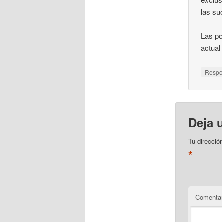
las su
Las po
actual
Resp
Deja 
Tu direcció
*
Comentar