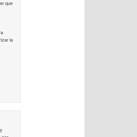
der que
ra
izar la
 y
s por