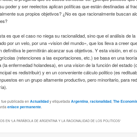
u poder y ser reelectos aplican políticas que están destinadas al fra
inalmente sus propios objetivos? ¿No es que racionalmente buscan a
nes?
ta es que el caso no niega su racionalidad, sino que el análisis de la 
do por un velo, por una «vision del mundo», que los lleva a creer qu
n definitiva le permitirán alcanzar sus objetivos. Y esta visión, en el 
agrícolas (retenciones a las exportaciones, etc.) se basa en una teoría
(la enfermedad holandesa), en una vision de la función del estado (
ncipal es redistribuir) y en un conveniente cálculo politico (es redituab
puestos en un grupo altamente productivo, pero minoritario, para redi
ía).
a fue publicada en
Actualidad
y etiquetada
Argentina
,
racionalidad
,
The Economi
arda
enlace permanente
.
OS EN “
LA PARÁBOLA DE ARGENTINA Y LA RACIONALIDAD DE LOS POLITICOS
”