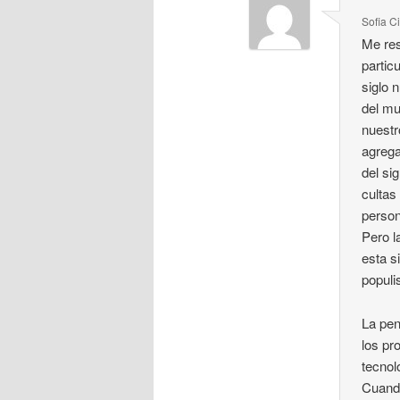
Sofia 
Me res
partic
siglo 
del mu
nuestr
agrega
del si
cultas
person
Pero l
esta s
populi
La pen
los pr
tecnol
Cuando