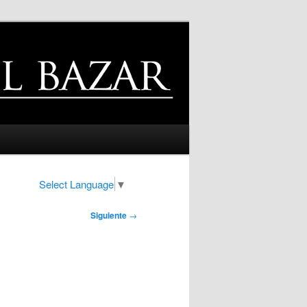
Select Language
▼
Siguiente
→