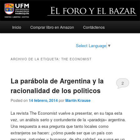
Menú
Inicio
Comprar libro en Amazon
Contáctenos
Ir
Ir
principal
al
al
Select Language
▼
contenido
contenido
ARCHIVO DE LA ETIQUETA:
THE ECONOMIST
principal
secundario
La parábola de Argentina y la
2
racionalidad de los politicos
Posted on
14 febrero, 2014
por
Martin Krause
La revista The Economist vuelve a presentar, en su tapa esta
vez, un análisis serio y contundente de la «paradoja» argentina.
Una respuesta a esa pregunta que tanto locales como
extranjeros se hacen: ¿cómo puede ser que un país con
recursos, naturales y humanos, de alta calidad, se suma en un