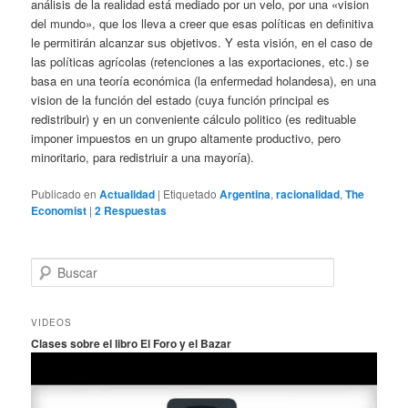
análisis de la realidad está mediado por un velo, por una «vision
del mundo», que los lleva a creer que esas políticas en definitiva
le permitirán alcanzar sus objetivos. Y esta visión, en el caso de
las políticas agrícolas (retenciones a las exportaciones, etc.) se
basa en una teoría económica (la enfermedad holandesa), en una
vision de la función del estado (cuya función principal es
redistribuir) y en un conveniente cálculo politico (es redituable
imponer impuestos en un grupo altamente productivo, pero
minoritario, para redistriuir a una mayoría).
Publicado en
Actualidad
|
Etiquetado
Argentina
,
racionalidad
,
The
Economist
|
2
Respuestas
B
u
s
c
VIDEOS
a
Clases sobre el libro El Foro y el Bazar
r