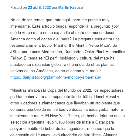
Posted on
23 abril, 2023
por
Martin Krause
No es de los temas que trato aquí, pero me pareció muy
interesante. Este artículo busca responder a la pregunta: ¿por
qué la yerba mate no se expandió al resto del mundo desde
América como el cacao o el maíz? La pregunta encuentra una
respuesta en el artículo “Plant of the Month: Yerba Mate”, de
JStor, por Lucas Mertehikian, Dumbarton Oaks Plant Humanities
Fellow. El tema es “El perfil biológico y cultural del mate ha
afectado su expansión global, a diferencia de otras plantas
nativas de las Américas, como el cacao y el maíz”:
https://daily.jstor.org/plant-of-the-month-yerba-mate/
“Mientras miraban la Copa del Mundo de 2022, los espectadores
podrían haber visto a la superestrella del fútbol Lionel Messi y
otros jugadores sudamericanos que llevaban un recipiente que
contenía una bebida de hierbas verdosas llamada yerba mate, o
simplemente mate. El New York Times, de hecho, informó que la
selección argentina llevó 1.100 libras de mate a Qatar para
apoyar el hábito de beber de los jugadores, mientras que la
delegación de Uruguay llevó alrededor de 530 libras. Algunos