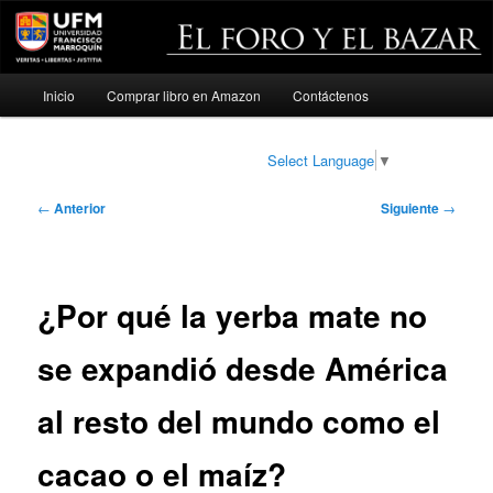
Menú
Inicio
Comprar libro en Amazon
Contáctenos
Ir
principal
al
Select Language
▼
contenido
Navegación
←
Anterior
Siguiente
→
de
principal
entradas
¿Por qué la yerba mate no
se expandió desde América
al resto del mundo como el
cacao o el maíz?