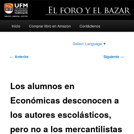
Menú
Inicio
Comprar libro en Amazon
Contáctenos
Ir
principal
al
Select Language
▼
contenido
Navegación
←
Anterior
Siguiente
→
de
principal
entradas
Los alumnos en
Económicas desconocen a
los autores escolásticos,
pero no a los mercantilistas