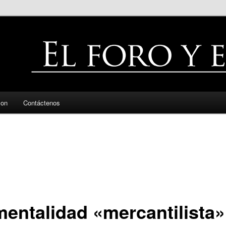
zon
Contáctenos
mentalidad «mercantilista»