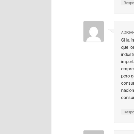
Resp
ADRIA
Si la 
que lo
indust
import
empres
pero g
consum
nacion
consu
Resp