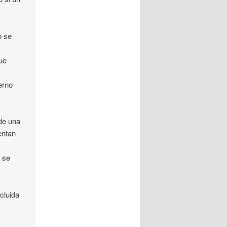
o se
ue
erno
 de una
entan
o se
ncluida