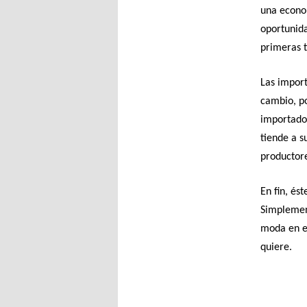
una econo
oportunida
primeras t
Las import
cambio, po
importado
tiende a s
productore
En fin, és
Simplement
moda en es
quiere.