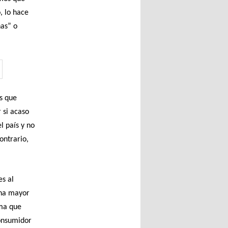
, lo hace
nas” o
s que
 si acaso
l país y no
ontrario,
es al
una mayor
rma que
consumidor