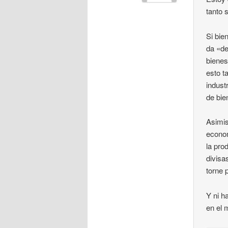
tanto s
Si bie
da «de
bienes
esto t
indust
de bie
Asimis
econom
la pro
divisa
torne 
Y ni h
en el 