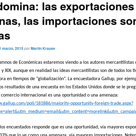
domina: las exportaciones
nas, las importaciones so
as
1 marzo, 2015
por
Martin Krause
umnos de Económicas estaremos viendo a los autores mercantilistas 
II y XIX, aunque en realidad las ideas mercantilistas son de todos los 
ora en tiempos de “globalización”. La encuestadora Gallup, por ejemp
os resultados de una encuesta en los Estados Unidos donde se le preg
l comercio internacional es una oportunidad o una amenaza:
w.gallup.com/poll/181886/majority-opportunity-foreign-trade.aspx?
ce=alert&utm_medium=email&utm_content=morelink&utm_campaig
los encuestados responde que es una oportunidad, vía mayores expor
 33% que lo ve como una amenaza, vía mayores importaciones. Note