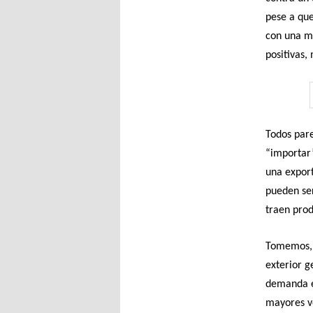
pese a que
con una me
positivas,
Todos pare
“importar”
una export
pueden ser
traen prod
Tomemos, p
exterior g
demanda e
mayores ve