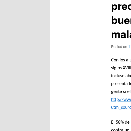
pre
bue
mal
Posted on
1
Con los al
siglos XVI
incluso ah
presenta l
gente si e
http://ww
utm_sour
El 58% de 
contra un