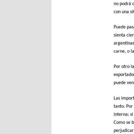
no podrá c
con una si
Puede pasa
sienta cie
argentinas
carne, o l
Por otro l
exportador
puede ven
Las import
tanto. Por
interna; s
Como se b
perjudicar