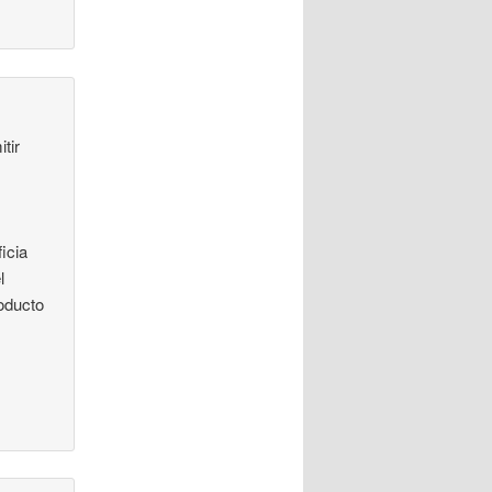
tir
icia
l
oducto