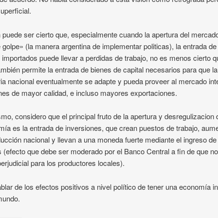
uperficial.
n puede ser cierto que, especialmente cuando la apertura del mercad
 golpe» (la manera argentina de implementar politicas), la entrada de
 importados puede llevar a perdidas de trabajo, no es menos cierto q
ambién permite la entrada de bienes de capital necesarios para que la
ria nacional eventualmente se adapte y pueda proveer al mercado int
nes de mayor calidad, e incluso mayores exportaciones.
mo, considero que el principal fruto de la apertura y desregulizacion
ía es la entrada de inversiones, que crean puestos de trabajo, aum
ducción nacional y llevan a una moneda fuerte mediante el ingreso de
s (efecto que debe ser moderado por el Banco Central a fin de que n
perjudicial para los productores locales).
ablar de los efectos positivos a nivel político de tener una economía i
mundo.