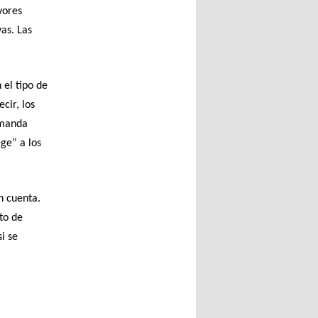
yores
as. Las
el tipo de
cir, los
emanda
ge” a los
n cuenta.
to de
i se