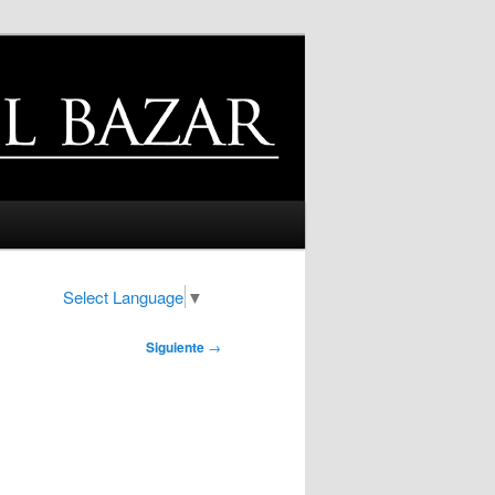
Select Language
▼
Siguiente
→