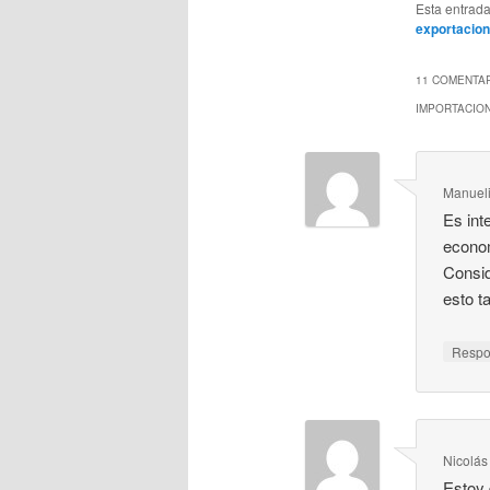
Esta entrad
exportacio
11 COMENTAR
IMPORTACIO
Manueli
Es int
econo
Consid
esto t
Resp
Nicolás
Estoy 