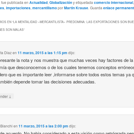
a fue publicada en
Actualidad
,
Globalización
y etiquetada
comercio internacional
nes
,
importaciones
,
mercantilismo
por
Martin Krause
. Guarda
enlace permanen
IOS EN “
LA MENTALIDAD «MERCANTILISTA» PREDOMINA: LAS EXPORTACIONES SON BUE
NES SON MALAS
”
ta Diaz
en
11 marzo, 2015 a las 1:15 pm
dijo:
eresante la nota y nos muestra que muchas veces hay factores de la
mía que desconocemos o de los cuales tenemos conceptos erróneo
ero que es importante leer ,informarse sobre todos estos temas ya 
ambién depende tomar las decisiones adecuadas.
↓
onder
 Bianchi
en
11 marzo, 2015 a las 2:00 pm
dijo:
de acuerdo. No habia considerado a esta visión como retrógrada pero