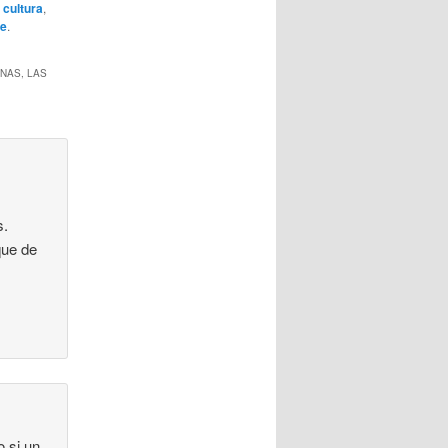
,
cultura
,
te
.
NAS, LAS
s.
que de
 si un