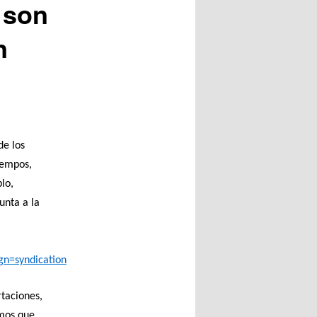
 son
n
de los
tiempos,
lo,
unta a la
n=syndication
taciones,
mos que