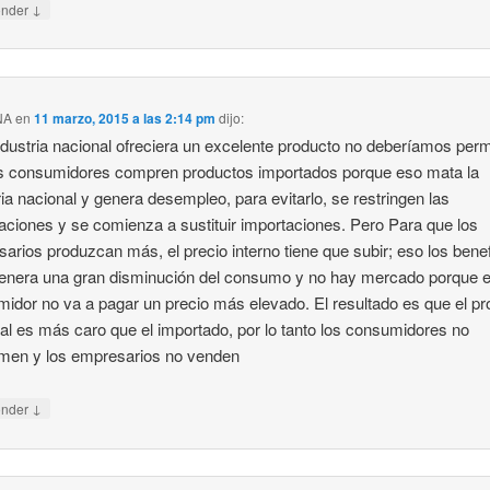
↓
onder
NA
en
11 marzo, 2015 a las 2:14 pm
dijo:
industria nacional ofreciera un excelente producto no deberíamos permi
s consumidores compren productos importados porque eso mata la
ria nacional y genera desempleo, para evitarlo, se restringen las
aciones y se comienza a sustituir importaciones. Pero Para que los
arios produzcan más, el precio interno tiene que subir; eso los benef
enera una gran disminución del consumo y no hay mercado porque e
idor no va a pagar un precio más elevado. El resultado es que el pr
al es más caro que el importado, por lo tanto los consumidores no
men y los empresarios no venden
↓
onder