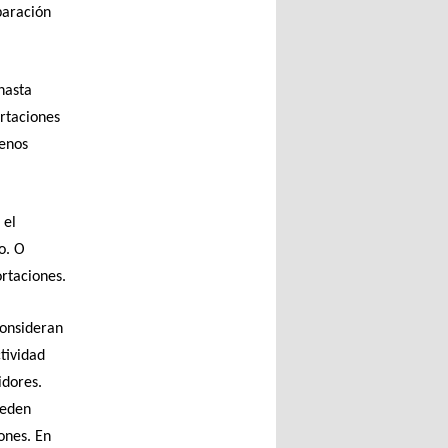
paración
hasta
ortaciones
menos
 el
o. O
rtaciones.
consideran
tividad
idores.
ueden
ones. En