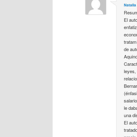
Natalia
Resum
El aut
enfati
econom
tratam
de aut
Aquino
Caract
leyes,
relaci
Bernar
(énfas
salari
le dab
una di
El aut
tratad