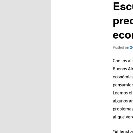
Esc
prec
eco
Posted on
2
Con los a
Buenos Air
económica,
pensamient
Leemos el 
algunos am
problemas
al que ve
“Al igual 