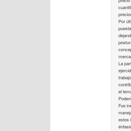
precio
cuanti
precio
Por úl
puesta
dejand
postur
concep
mercad
La par
ejerci
trabaj
contri
el tema
Podemo
Fue in
maneja
estos 
énfasi