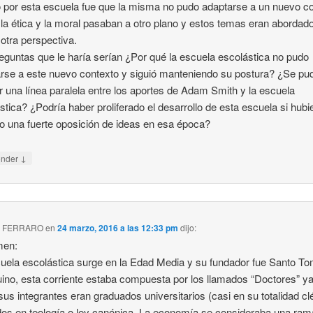
o por esta escuela fue que la misma no pudo adaptarse a un nuevo c
la ética y la moral pasaban a otro plano y estos temas eran abordad
otra perspectiva.
eguntas que le haría serían ¿Por qué la escuela escolástica no pudo
rse a este nuevo contexto y siguió manteniendo su postura? ¿Se pu
 una línea paralela entre los aportes de Adam Smith y la escuela
stica? ¿Podría haber proliferado el desarrollo de esta escuela si hubi
do una fuerte oposición de ideas en esa época?
↓
onder
 FERRARO
en
24 marzo, 2016 a las 12:33 pm
dijo:
en:
uela escolástica surge en la Edad Media y su fundador fue Santo T
ino, esta corriente estaba compuesta por los llamados “Doctores” y
sus integrantes eran graduados universitarios (casi en su totalidad cl
os en teología o ley canónica. La economía se consideraba una ram