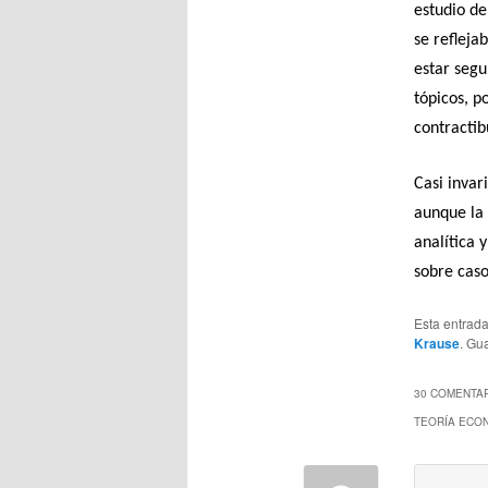
estudio de
se refleja
estar segu
tópicos, p
contractibu
Casi inva
aunque la 
analítica 
sobre caso
Esta entrad
Krause
. Gu
30 COMENTAR
TEORÍA ECO