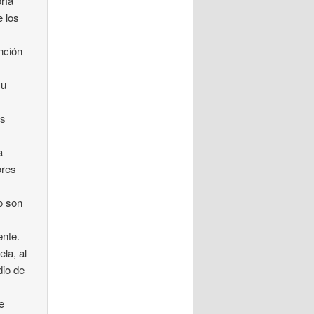
ría
e los
nción
su
es
a
ores
o son
ente.
ela, al
dio de
e