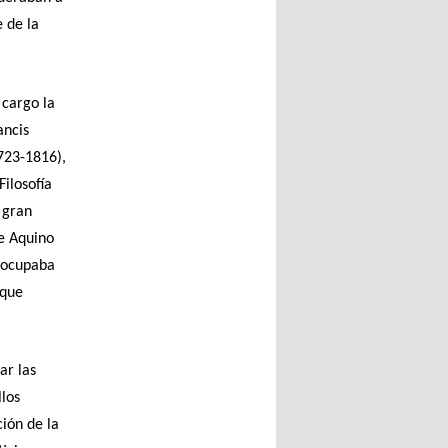
 de la
 cargo la
ancis
723-1816),
Filosofía
 gran
de Aquino
, ocupaba
 que
ar las
llos
ción de la