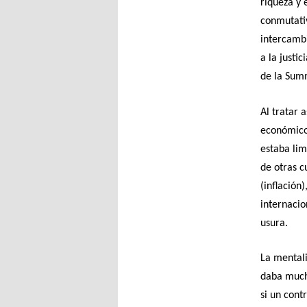
riqueza y 
conmutativ
intercambi
a la justi
de la Sum
Al tratar 
económicos
estaba lim
de otras c
(inflación
internacio
usura.
La mentali
daba mucha
si un cont