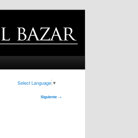
Select Language
▼
Siguiente
→