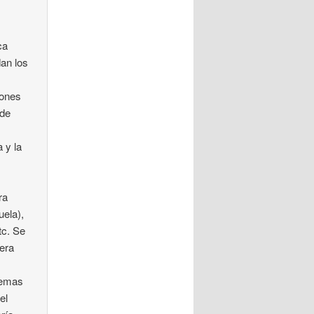
ca
dan los
iones
 de
 y la
ra
uela),
tc. Se
 era
temas
el