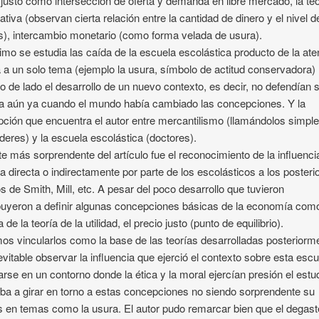
 justo como intersección de oferta y demanda en libre mercado, la teo
tativa (observan cierta relación entre la cantidad de dinero y el nivel d
s), intercambio monetario (como forma velada de usura).
timo se estudia las caída de la escuela escolástica producto de la ate
 a un solo tema (ejemplo la usura, símbolo de actitud conservadora)
o de lado el desarrollo de un nuevo contexto, es decir, no defendían 
a aún ya cuando el mundo había cambiado las concepciones. Y la
ción que encuentra el autor entre mercantilismo (llamándolos simpl
eres) y la escuela escolástica (doctores).
te más sorprendente del artículo fue el reconocimiento de la influenci
da directa o indirectamente por parte de los escolásticos a los posteri
os de Smith, Mill, etc. A pesar del poco desarrollo que tuvieron
buyeron a definir algunas concepciones básicas de la economía com
 de la teoría de la utilidad, el precio justo (punto de equilibrio).
s vincularlos como la base de las teorías desarrolladas posteriorm
evitable observar la influencia que ejerció el contexto sobre esta escu
rse en un contorno donde la ética y la moral ejercían presión el estu
iba a girar en torno a estas concepciones no siendo sorprendente su
s en temas como la usura. El autor pudo remarcar bien que el degast