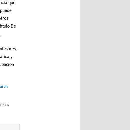
encia que
o puede
otros
título De
.
nfesores,
ática y
cupación
artin
DE LA