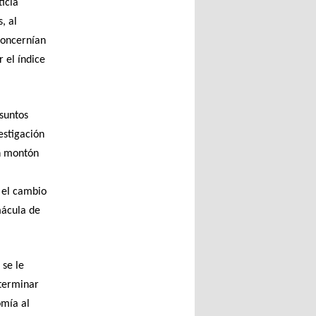
ticia
, al
concernían
 el índice
asuntos
estigación
un montón
, el cambio
mácula de
 se le
eterminar
omía al