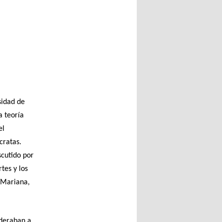
sidad de
a teoría
el
cratas.
scutido por
tes y los
 Mariana,
ideraban a