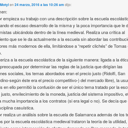
 Motyl
en
24 marzo, 2016 a las 10:26 am
dijo:
en:
or empieza su trabajo con una descripción sobre la escuela escolásti
zando el escaso desarrollo de la misma y la poca importancia que le 
istas ubicándola dentro de la línea medieval. Realiza una crítica al
iento que se le da actualmente a la escuela sin abordar las contribuc
ores más modernos de ella, limitándose a “repetir clichés” de Tomas
.
eriza a la escuela escolástica de la siguiente manera: ligada a la ética
 preocupada por determinar las reglas de la justicia que dirigían las
ones sociales, los temas abordados eran el precio justo (Ridolfi, San
dino-según éste era el precio competitivo-) del mercado libre), la usu
is en ello permitió la confusión de ser el único tema tratado por la esc
o justo, envilecimiento de la moneda, justicia del sistema impositivo, e
a mucha importancia a los contratos (si era legal o no). Se decía que
sciplina casuística.
or realiza un análisis sobre la escuela de Salamanca además de los 
os por la escuela escolástica medieval trataron la teoría de la utilidad, 