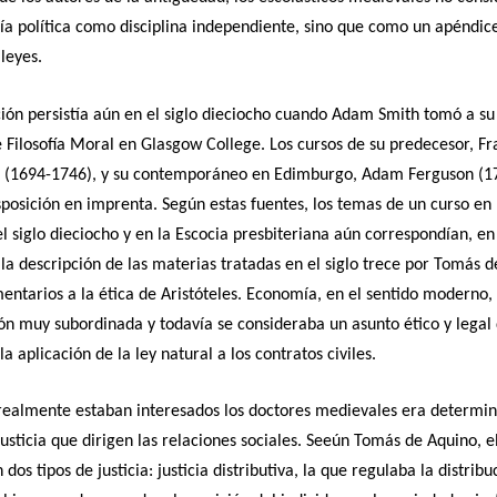
a política como disciplina independiente, sino que como un apéndice
 leyes.
ción persistía aún en el siglo dieciocho cuando Adam Smith tomó a su
 Filosofía Moral en Glasgow College. Los cursos de su predecesor, Fr
 (1694-1746), y su contemporáneo en Edimburgo, Adam Ferguson (1
sposición en imprenta. Según estas fuentes, los temas de un curso en 
l siglo dieciocho y en la Escocia presbiteriana aún correspondían, en
la descripción de las materias tratadas en el siglo trece por Tomás 
entarios a la ética de Aristóteles. Economía, en el sentido moderno
ón muy subordinada y todavía se consideraba un asunto ético y legal
a aplicación de la ley natural a los contratos civiles.
realmente estaban interesados los doctores medievales era determin
justicia que dirigen las relaciones sociales. Seeún Tomás de Aquino, e
 dos tipos de justicia: justicia distributiva, la que regulaba la distribu