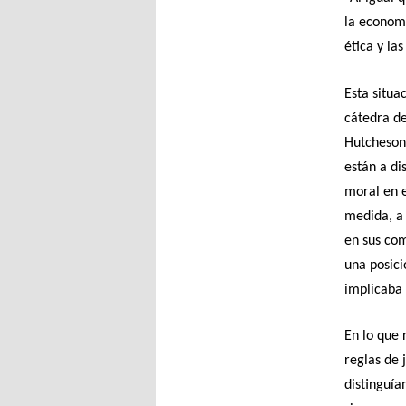
la economí
ética y las
Esta situa
cátedra de
Hutcheson
están a di
moral en e
medida, a 
en sus com
una posici
implicaba l
En lo que 
reglas de 
distinguían