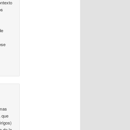
ontexto
os
de
ese
omas
a que
érigos)
a de la