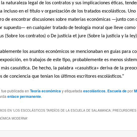
 la naturaleza legal de los contratos y sus implicaciones éticas, tend
ba incluso en el título v organización de los tratados escolásticos. Un
ro de encontrar discusiones sobre materias económicas —junto con 
or supuesto— en cualquier tratado de teología moral que lleve como 
s (Sobre los contratos) o De justicia et jure (Sobre la justicia y la ley)
riablemente los asuntos económicos se mencionaban en guías para co
exposición, en trabajos de este tipo, probablemente es menos sistem
y más casuística. De hecho, la palabra «casuística» deriva de la preo
s de conciencia que tenían los últimos escritores escolásticos.”
a fue publicada en
Teoría económica
y etiquetada
escolásticos
,
Escuela de
por
M
arda
enlace permanente
.
IOS EN “
LOS ESCOLÁSTICOS TARDÍOS DE LA ESCUELA DE SALAMANCA: PRECURSORES 
NÓMICA MODERNA
”