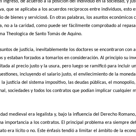
el ingreso, de acuerdo a la posición del individuo en la sociedad, y jus
a, que se aplicaba a los acuerdos recíprocos entre individuos, esto es
o de bienes y servicios6. En otras palabras, los asuntos económicos 
cia, no a la caridad, como puede ser fácilmente comprobado al repasar
ma Theologica de Santo Tomás de Aquino.
asuntos de justicia, inevitablemente los doctores se encontraron con 
 y estaban forzados a tomarlos en consideración. Al principio su inv
itada al precio justo y la usura, pero luego se ramificó para incluir 
uestiones, incluyendo el salario justo, el envilecimiento de la moneda
), la justicia del sistema impositivo, las deudas públicas, el monopolio
nal, sociedades y todos los contratos que podían implicar cualquier 
dad medieval era legalista y, bajo la influencia del Derecho Romano,
 importancia a los contratos. El principal problema era siempre d
rato era lícito o no. Este énfasis tendió a limitar el ámbito de la econ