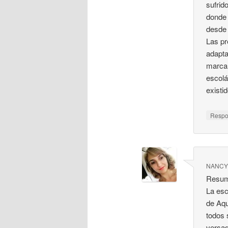
sufrid
donde 
desde 
Las pr
adapta
marcar
escolá
existi
Resp
NANCY
Resum
La esc
de Aqu
todos 
versad