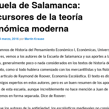
uela de Salamanca:
ursores de la teoría
nómica moderna
4 marzo, 2016
por
Martin Krause
lumnos de Historia del Pensamiento Económico I, Económicas, Univer
es, vemos a los autores de la Escuela de Salamanca y sus aportes a l
 generalmente poco o nada considerados en los textos de historia d
o, como si todo hubiera comenzado con los mercantilistas y los fisió
artículo de Raymond de Roover, Economía Escolástica. El texto es di
igos expertos en estos autores, pero es un buen resumen de los apor
 de esta escuela, aunque increíblemente no hace mención a Juan de
remos en forma separada. Dice de Roover:
que los autores de la antigüedad, los escolásticos medievales no cons