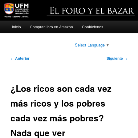
Menú
Inicio
Comprar libro en Amazon
Contáctenos
Ir
principal
al
Select Language
▼
contenido
Navegación
←
Anterior
Siguiente
→
de
principal
entradas
¿Los ricos son cada vez
más ricos y los pobres
cada vez más pobres?
Nada que ver