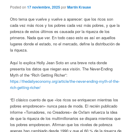
Posted on
17 noviembre, 2025
por
Martin Krause
Otro tema que vuelve y vuelve a aparecer: que los ricos son
cada vez más ricos y los pobres cada vez más pobres, y que la
pobreza de estos últimos es causada por la riqueza de los
primeros. Nada que ver. En todo caso esto es así en aquellos
lugares donde el estado, no el mercado, define la distribución de
la riqueza.
Aquí lo explica Holly Jean Soto en una breve nota donde
presenta los datos que niegan esa visión. The Never-Ending
Myth of the “Rich Getting Richer”:
https://thedailyeconomy.org/article/the-never-ending-myth-of-the-
rich-getting-richer/
“El clásico cuento de que «los ricos se enriquecen mientras los
pobres empobrecen» nunca pasa de moda. El recién publicado
informe «Tomadores, no Creadores» de Oxfam refuerza la idea
de que la riqueza de los multimillonarios se dispara mientras que
los pobres empobrecen. Afirman que los niveles de pobreza
apenas han cambiado desde 1990 y que el 60 % de la riqueza de