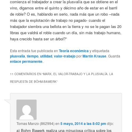
comienza el trabajador a crear la plusvalía que se obtiene en el
vino, digamos entre el quinto y décimo año de estar en el barril
de roble? O es, hablando en serio, nada más que un robo –nada
más que la explotación de trabajo no pagado- cuando el
trabajador siembra una bellota en la tierra y no se le pagan las 20
libras que valdrá el roble cuando un día, sin más trabajo humano,
haya crecido hasta ser un árbol?”
Esta entrada fue publicada en
Teoría económica
y etiquetada
plusvalía
,
tiempo
,
utilidad
,
valor-trabajo
por
Martin Krause
. Guarda
enlace permanente
.
11 COMENTARIOS EN “
MARX, EL VALOR-TRABAJO Y LA PLUSVALÍA. LA
RESPUESTA DE BÖHM-BAWERK
”
Tomas Manzo (862994)
en
5 mayo, 2014 a las 8:02 pm
dijo:
a) Bohm Bawerk realiza una minuciosa crítica sobre los