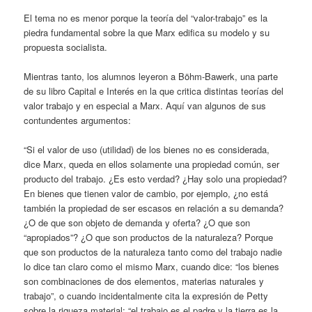
El tema no es menor porque la teoría del “valor-trabajo” es la
piedra fundamental sobre la que Marx edifica su modelo y su
propuesta socialista.
Mientras tanto, los alumnos leyeron a Böhm-Bawerk, una parte
de su libro Capital e Interés en la que critica distintas teorías del
valor trabajo y en especial a Marx. Aquí van algunos de sus
contundentes argumentos:
“Si el valor de uso (utilidad) de los bienes no es considerada,
dice Marx, queda en ellos solamente una propiedad común, ser
producto del trabajo. ¿Es esto verdad? ¿Hay solo una propiedad?
En bienes que tienen valor de cambio, por ejemplo, ¿no está
también la propiedad de ser escasos en relación a su demanda?
¿O de que son objeto de demanda y oferta? ¿O que son
“apropiados”? ¿O que son productos de la naturaleza? Porque
que son productos de la naturaleza tanto como del trabajo nadie
lo dice tan claro como el mismo Marx, cuando dice: “los bienes
son combinaciones de dos elementos, materias naturales y
trabajo”, o cuando incidentalmente cita la expresión de Petty
sobre la riqueza material: “el trabajo es el padre y la tierra es la