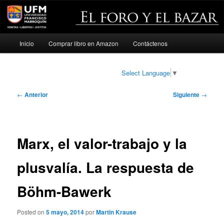
Menú
Inicio
Comprar libro en Amazon
Contáctenos
Ir
principal
al
Select Language
▼
contenido
Navegación
←
Anterior
Siguiente
→
de
principal
entradas
Marx, el valor-trabajo y la
plusvalía. La respuesta de
Böhm-Bawerk
Posted on
5 mayo, 2014
por
Martin Krause