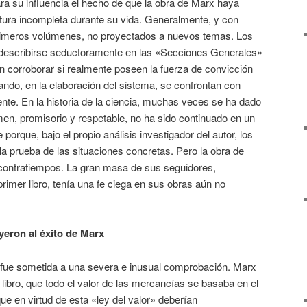
ra su influencia el hecho de que la obra de Marx haya
ura incompleta durante su vida. Generalmente, y con
rimeros volúmenes, no proyectados a nuevos temas. Los
 describirse seductoramente en las «Secciones Generales»
en corroborar si realmente poseen la fuerza de convicción
ando, en la elaboración del sistema, se confrontan con
te. En la historia de la ciencia, muchas veces se ha dado
en, promisorio y respetable, no ha sido continuado en un
rque, bajo el propio análisis investigador del autor, los
la prueba de las situaciones concretas. Pero la obra de
 contratiempos. La gran masa de sus seguidores,
rimer libro, tenía una fe ciega en sus obras aún no
yeron al éxito de Marx
, fue sometida a una severa e inusual comprobación. Marx
libro, que todo el valor de las mercancías se basaba en el
que en virtud de esta «ley del valor» deberían