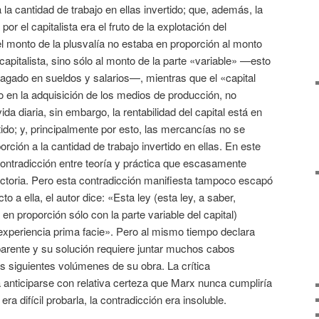
la cantidad de trabajo en ellas invertido; que, además, la
por el capitalista era el fruto de la explotación del
el monto de la plusvalía no estaba en proporción al monto
el capitalista, sino sólo al monto de la parte «variable» —esto
 pagado en sueldos y salarios—, mientras que el «capital
o en la adquisición de los medios de producción, no
da diaria, sin embargo, la rentabilidad del capital está en
ertido; y, principalmente por esto, las mercancías no se
ción a la cantidad de trabajo invertido en ellas. En este
 contradicción entre teoría y práctica que escasamente
actoria. Pero esta contradicción manifiesta tampoco escapó
o a ella, el autor dice: «Esta ley (esta ley, a saber,
 en proporción sólo con la parte variable del capital)
experiencia prima facie». Pero al mismo tiempo declara
parente y su solución requiere juntar muchos cabos
s siguientes volúmenes de su obra. La crítica
 anticiparse con relativa certeza que Marx nunca cumpliría
 difícil probarla, la contradicción era insoluble.