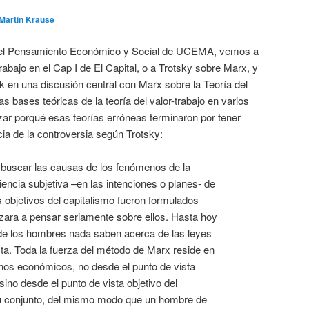
Martin Krause
 del Pensamiento Económico y Social de UCEMA, vemos a
trabajo en el Cap I de El Capital, o a Trotsky sobre Marx, y
en una discusión central con Marx sobre la Teoría del
as bases teóricas de la teoría del valor-trabajo en varios
izar porqué esas teorías erróneas terminaron por tener
cia de la controversia según Trotsky:
buscar las causas de los fenómenos de la
iencia subjetiva –en las intenciones o planes- de
bjetivos del capitalismo fueron formulados
zara a pensar seriamente sobre ellos. Hasta hoy
de los hombres nada saben acerca de las leyes
sta. Toda la fuerza del método de Marx reside en
nos económicos, no desde el punto de vista
sino desde el punto de vista objetivo del
su conjunto, del mismo modo que un hombre de