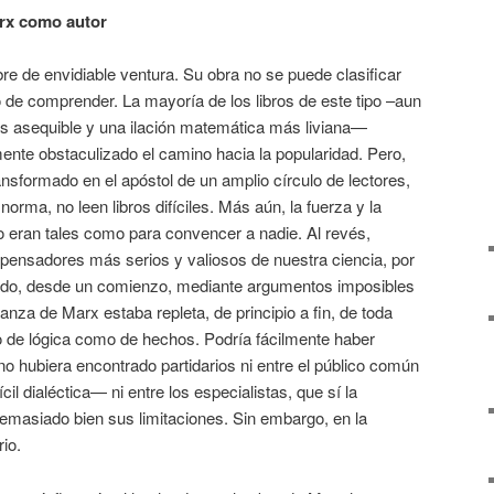
arx como autor
e de envidiable ventura. Su obra no se puede clasificar
r o de comprender. La mayoría de los libros de este tipo –aun
ás asequible y una ilación matemática más liviana—
nte obstaculizado el camino hacia la popularidad. Pero,
nsformado en el apóstol de un amplio círculo de lectores,
norma, no leen libros difíciles. Más aún, la fuerza y la
o eran tales como para convencer a nadie. Al revés,
pensadores más serios y valiosos de nuestra ciencia, por
mado, desde un comienzo, mediante argumentos imposibles
anza de Marx estaba repleta, de principio a fin, de toda
o de lógica como de hechos. Podría fácilmente haber
o hubiera encontrado partidarios ni entre el público común
il dialéctica— ni entre los especialistas, que sí la
masiado bien sus limitaciones. Sin embargo, en la
rio.