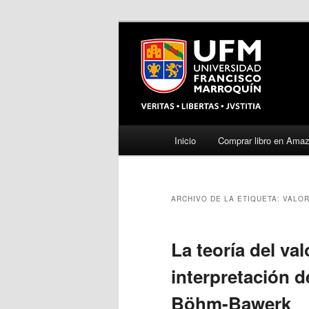
Menú
Inicio
Comprar libro en Ama
Ir
Ir
principal
al
al
ARCHIVO DE LA ETIQUETA:
VALOR
contenido
contenido
principal
secundario
La teoría del va
interpretación de
Böhm-Bawerk