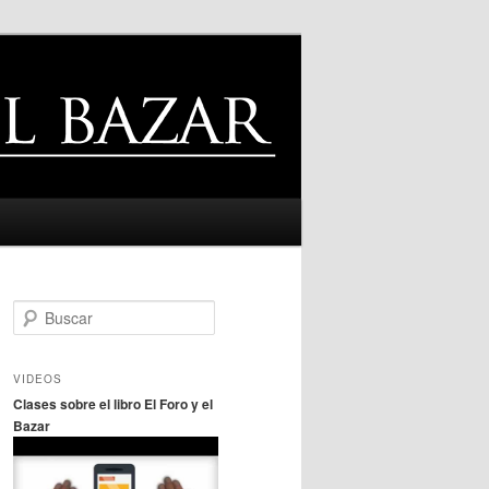
B
u
s
c
VIDEOS
a
Clases sobre el libro El Foro y el
r
Bazar