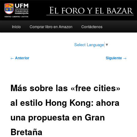
Menú
Inicio
Comprar libro en Amazon
Contáctenos
Ir
principal
al
Select Language
▼
contenido
Navegación
←
Anterior
Siguiente
→
de
principal
entradas
Más sobre las «free cities»
al estilo Hong Kong: ahora
una propuesta en Gran
Bretaña