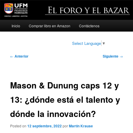
Menú
Inicio
Comprar libro en Amazon
Contáctenos
Ir
principal
al
Select Language
▼
contenido
Navegación
←
Anterior
Siguiente
→
de
principal
entradas
Mason & Dunung caps 12 y
13: ¿dónde está el talento y
dónde la innovación?
Posted on
12 septiembre, 2022
por
Martin Krause