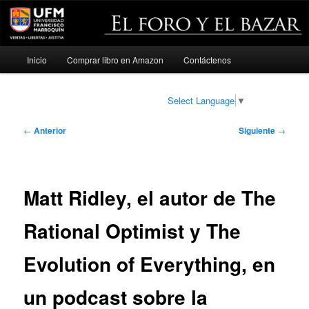
Menú
Inicio
Comprar libro en Amazon
Contáctenos
Ir
principal
al
Select Language
▼
contenido
Navegación
←
Anterior
Siguiente
→
de
principal
entradas
Matt Ridley, el autor de The
Rational Optimist y The
Evolution of Everything, en
un podcast sobre la